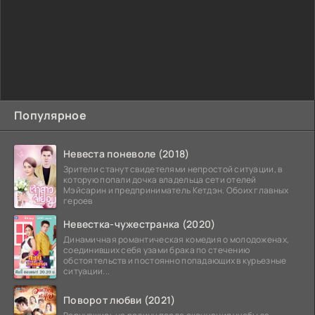
Популярное
Невеста поневоле (2018)
Зрители станут свидетелями непростой ситуации, в
которую попали дочка владельца сети отелей
Мэйсарин и предприниматель Кетдэн. Обоих главных
героев
Невестка-чужестранка (2020)
Динамичная романтическая комедия о молодоженах,
соединивших себя узами брака по стечению
обстоятельств и постоянно попадающих в курьезные
ситуации...
Поворот любви (2021)