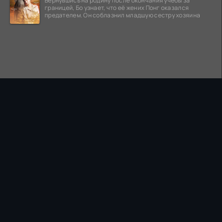
Вернувшись на родину после окончания учебы за
границей, Бо узнает, что её жених Понг оказался
предателем. Он соблазнил младшую сестру хозяина
ПРАВООБЛАДАТЕЛЯМ