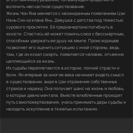
волочить несчастное существование.
Жизнь Чон Яна меняется с неожиданным появлением Цзи
Нань Син из клана Янь. Девушка с детства под тяжестью
сурового проклятия. Ей предначертано погибнуть в
юности. Спастись ей может помочь союз с бессмертным,
способным удержать ее душу на земле. Происходящее
позволяет его оценить ситуацию с иной стороны, ведь
там, где он искал смерть, появляется человек, отчаянно
цепляющийся за жизнь.
Их судьбы переплетаются в истории, полной страсти и
боли. Ян впервые за многие века начинает видеть смысл
в существовании, видя в Цзи отражение собственных
страхов и надежд. Она получает шанс на жизнь и любовь,
о которых давно мечтала. Вместе влюбленные проходят
путь самопожертвования, учась принимать дары судьбы и
находить искупление в тяжелых испытаниях.