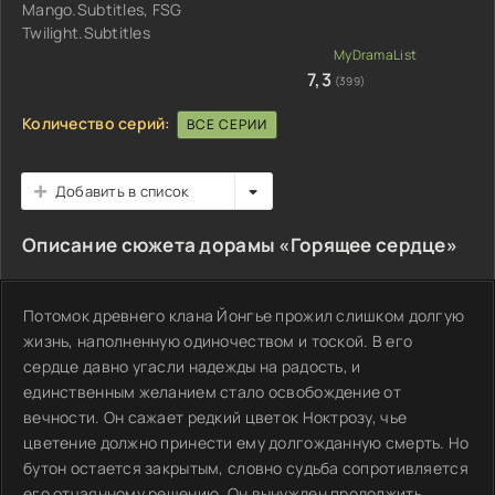
Mango.Subtitles, FSG
Twilight.Subtitles
7,3
(399)
Количество серий:
ВСЕ СЕРИИ
Добавить в список
Описание сюжета дорамы «Горящее сердце»
Потомок древнего клана Йонгье прожил слишком долгую
жизнь, наполненную одиночеством и тоской. В его
сердце давно угасли надежды на радость, и
единственным желанием стало освобождение от
вечности. Он сажает редкий цветок Ноктрозу, чье
цветение должно принести ему долгожданную смерть. Но
бутон остается закрытым, словно судьба сопротивляется
его отчаянному решению. Он вынужден продолжить