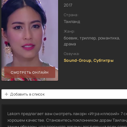
2017
Страна:
Таиланд
Жанр:
боевик, триллер, романтика,
драма
Озвучка:
Sound-Group, Субтитры
СМОТРЕТЬ ОНЛАЙН
Добавить в список
Lakorn предлагает вам смотреть лакорн «Игра иллюзий» 7 с
хорошем качестве. Становитесь поклонником дорам Таилан
таким образом, что просмотр дорамы доступен на всех совр