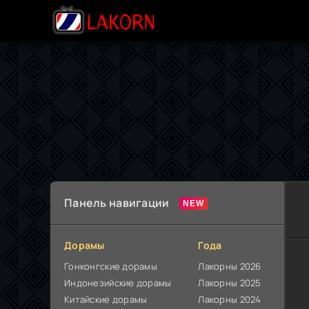
Панель навигации
Дорамы
Года
Гонконгские дорамы
Лакорны 2026
Индонезийские дорамы
Лакорны 2025
Китайские дорамы
Лакорны 2024