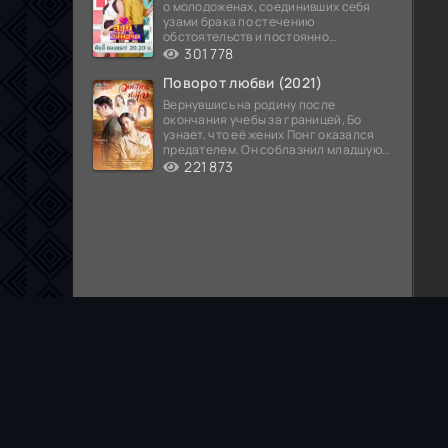
о молодоженах, соединивших себя
узами брака по стечению
обстоятельств и постоянно
попадающих в курьезные ситуации...
301 778
Поворот любви (2021)
Вернувшись на родину после
окончания учебы за границей, Бо
узнает, что её жених Понг оказался
предателем. Он соблазнил младшую
сестру хозяина
221 873