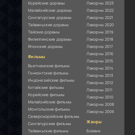
Корейские дорамы
Лакорны 2023
Малайзийские дорамы
Лакорны 2022
Сингапурские дорамы
Лакорны 2021
Тайваньские дорамы
Лакорны 2020
Тайские дорамы
Лакорны 2019
Филиппинские дорамы
Лакорны 2018
Японские дорамы
Лакорны 2017
Лакорны 2016
Фильмы
Лакорны 2015
Вьетнамские фильмы
Лакорны 2014
Гонконгские фильмы
Лакорны 2013
Индонезийские фильмы
Лакорны 2012
Китайские фильмы
Лакорны 2011
Корейские фильмы
Лакорны 2010
Малайзийские фильмы
Лакорны 2008
Монгольские фильмы
Лакорны 2006
Северокорейские фильмы
Жанры
Сингапурские фильмы
Тайваньские фильмы
Боевик