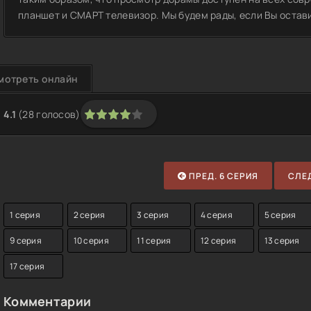
планшет и СМАРТ телевизор. Мы будем рады, если Вы остави
мотреть онлайн
4.1
(
28
голосов)
1
2
3
4
5
ПРЕД. 6 СЕРИЯ
СЛЕД
1 серия
2 серия
3 серия
4 серия
5 серия
9 серия
10 серия
11 серия
12 серия
13 серия
17 серия
Комментарии