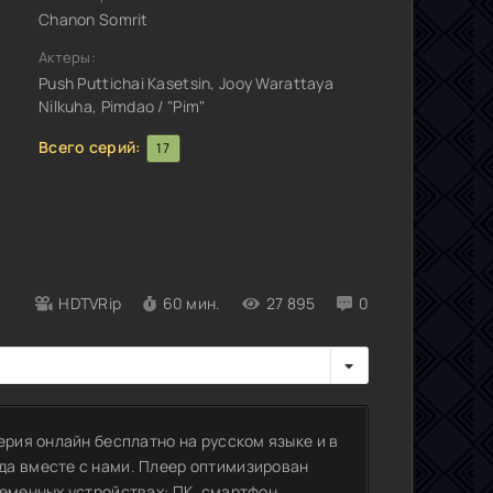
Chanon Somrit
Актеры:
Push Puttichai Kasetsin, Jooy Warattaya
Nilkuha, Pimdao / "Pim"
Всего серий:
17
HDTVRip
60 мин.
27 895
0
ерия онлайн бесплатно на русском языке и в
да вместе с нами. Плеер оптимизирован
еменных устройствах: ПК, смартфон,