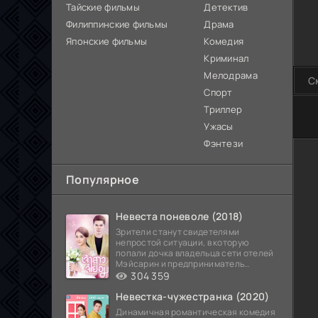
Тайские фильмы
Детектив
Филиппинские фильмы
Драма
Японские фильмы
Комедия
Криминал
Мелодрама
С
Спорт
Триллер
80
Ужасы
Фэнтези
Популярное
Невеста поневоле (2018)
Зрители станут свидетелями
непростой ситуации, в которую
попали дочка владельца сети отелей
Мэйсарин и предприниматель
Кетдэн. Обоих главных героев
304 359
Невестка-чужестранка (2020)
Динамичная романтическая комедия