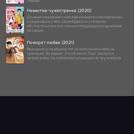
героев
Невестка-чужестранка (2020)
Динамичная романтическая комедия о молодоженах,
соединивших себя узами брака по стечению
обстоятельств и постоянно попадающих в курьезные
ситуации...
Поворот любви (2021)
Вернувшись на родину после окончания учебы за
границей, Бо узнает, что её жених Понг оказался
предателем. Он соблазнил младшую сестру хозяина