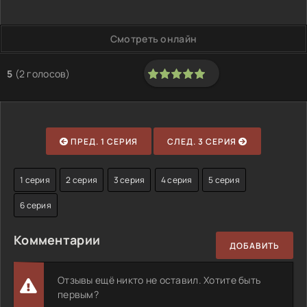
Смотреть онлайн
5
(
2
голосов)
100
1
2
3
4
5
ПРЕД. 1 СЕРИЯ
СЛЕД. 3 СЕРИЯ
1 серия
2 серия
3 серия
4 серия
5 серия
6 серия
Комментарии
ДОБАВИТЬ
Отзывы ещё никто не оставил. Хотите быть
первым?