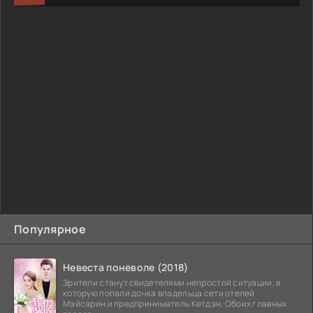
Популярное
Невеста поневоле (2018)
Зрители станут свидетелями непростой ситуации, в
которую попали дочка владельца сети отелей
Мэйсарин и предприниматель Кетдэн. Обоих главных