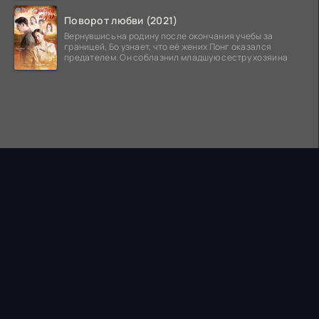
Поворот любви (2021)
Вернувшись на родину после окончания учебы за
границей, Бо узнает, что её жених Понг оказался
предателем. Он соблазнил младшую сестру хозяина