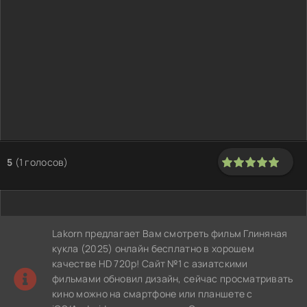
5
(
1
голосов)
100
1
2
3
4
5
Lakorn предлагает Вам смотреть фильм Глиняная
кукла (2025) онлайн бесплатно в хорошем
качестве HD 720p! Сайт №1 с азиатскими
фильмами обновил дизайн, сейчас просматривать
кино можно на смартфоне или планшете с