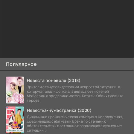
Популярное
Невеста поневоле (2018)
Зрители станут свидетелями непростой ситуации, в
которую попали дочка владельца сети отелей
Мэйсарин и предприниматель Кетдэн. Обоих главных
героев
Невестка-чужестранка (2020)
Динамичная романтическая комедия о молодоженах,
соединивших себя узами брака по стечению
обстоятельств и постоянно попадающих в курьезные
ситуации...