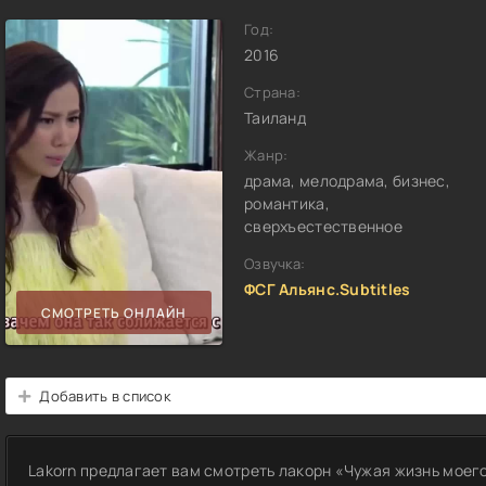
Год:
2016
Страна:
Таиланд
Жанр:
драма, мелодрама, бизнес,
романтика,
сверхъестественное
Озвучка:
ФСГ Альянс.Subtitles
СМОТРЕТЬ ОНЛАЙН
Добавить в список
Lakorn предлагает вам смотреть лакорн «Чужая жизнь моег