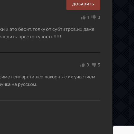
ДОБАВИТЬ
1
0
и и это бесит.толку от субтитров.их даже
ледить.просто тупость!!!!!!
0
3
примет сипарати.все лакорны с их участием
учка на русском.