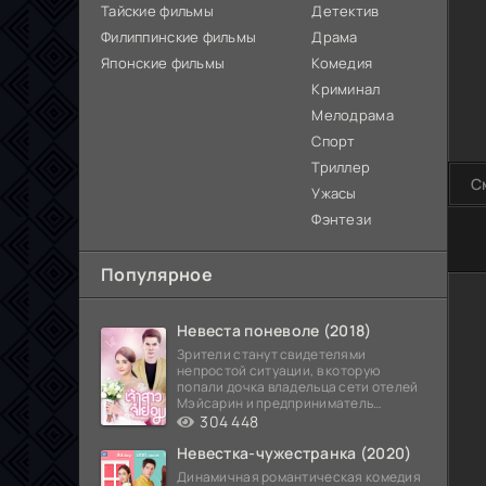
Тайские фильмы
Детектив
Филиппинские фильмы
Драма
Японские фильмы
Комедия
Криминал
Мелодрама
Спорт
Триллер
С
Ужасы
Фэнтези
80
Популярное
Невеста поневоле (2018)
Зрители станут свидетелями
непростой ситуации, в которую
попали дочка владельца сети отелей
Мэйсарин и предприниматель
Кетдэн. Обоих главных героев
304 448
Невестка-чужестранка (2020)
Динамичная романтическая комедия