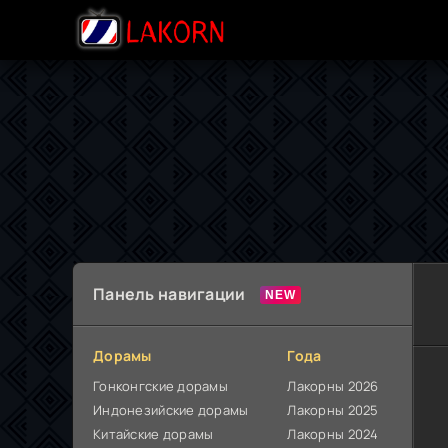
Панель навигации
Дорамы
Года
Гонконгские дорамы
Лакорны 2026
Индонезийские дорамы
Лакорны 2025
Китайские дорамы
Лакорны 2024