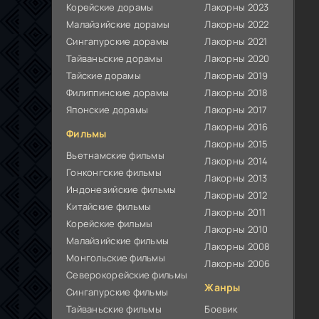
Корейские дорамы
Лакорны 2023
Малайзийские дорамы
Лакорны 2022
Сингапурские дорамы
Лакорны 2021
Тайваньские дорамы
Лакорны 2020
Тайские дорамы
Лакорны 2019
Филиппинские дорамы
Лакорны 2018
Японские дорамы
Лакорны 2017
Лакорны 2016
Фильмы
Лакорны 2015
Вьетнамские фильмы
Лакорны 2014
Гонконгские фильмы
Лакорны 2013
Индонезийские фильмы
Лакорны 2012
Китайские фильмы
Лакорны 2011
Корейские фильмы
Лакорны 2010
Малайзийские фильмы
Лакорны 2008
Монгольские фильмы
Лакорны 2006
Северокорейские фильмы
Жанры
Сингапурские фильмы
Тайваньские фильмы
Боевик