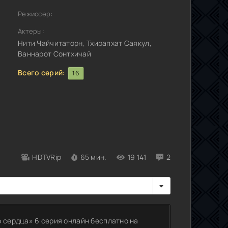
Режиссер:
Актеры:
Нити Чайчитаторн, Тхирапхат Саякул,
Ваннарот Сонтхичай
Всего серий:
16
HDTVRip
65 мин.
19 141
2
о сердца» 6 серия онлайн бесплатно на