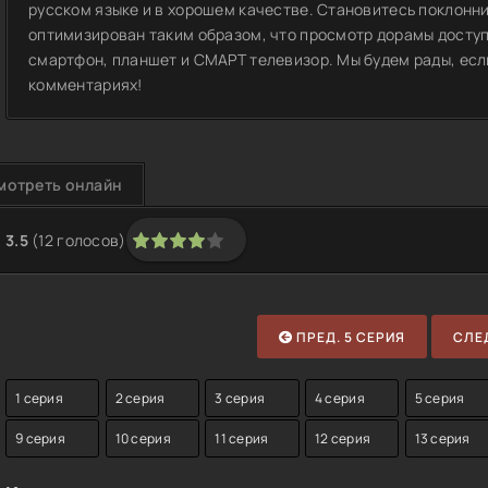
русском языке и в хорошем качестве. Становитесь поклонн
оптимизирован таким образом, что просмотр дорамы доступ
смартфон, планшет и СМАРТ телевизор. Мы будем рады, если
комментариях!
мотреть онлайн
3.5
(
12
голосов)
1
2
3
4
5
ПРЕД. 5 СЕРИЯ
СЛЕД
1 серия
2 серия
3 серия
4 серия
5 серия
9 серия
10 серия
11 серия
12 серия
13 серия