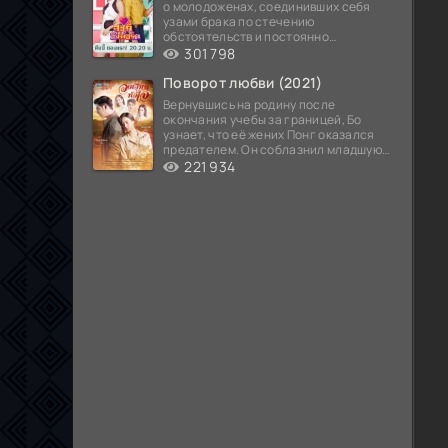
о молодоженах, соединивших себя
узами брака по стечению
обстоятельств и постоянно
попадающих в курьезные ситуации...
301 798
Поворот любви (2021)
Вернувшись на родину после
окончания учебы за границей, Бо
узнает, что её жених Понг оказался
предателем. Он соблазнил младшую
сестру хозяина
221 934