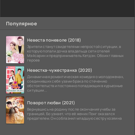
Популярное
Невеста поневоле (2018)
Зрители станут свидетелями непростой ситуации, в
которую попали дочка владельца сети отелей
Мэйсарин и предприниматель Кетдэн. Обоих главных
героев
Невестка-чужестранка (2020)
Динамичная романтическая комедия о молодоженах,
соединивших себя узами брака по стечению
обстоятельств и постоянно попадающих в курьезные
ситуации...
Поворот любви (2021)
Вернувшись на родину после окончания учебы за
границей, Бо узнает, что её жених Понг оказался
предателем. Он соблазнил младшую сестру хозяина