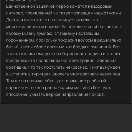
Единственной зацепкой герою кажется нездоровый
интерес, проявленный к статуе торговцем наркотиками
Доном и именно его он планирует отыскать в
многомиллионном городе. За помощью он обращается к
своему кузену Хумлаю, ставшему настоящим
горожанином, поскольку покрасил волосы в радикально
белый цвет и оброс долгами как бродяга пушниной. Вот
только жулик немедленно обкрадывает родича и ставит
все денежки в подпольных боях без правил. Объяснив
братишке, что так поступать некрасиво, Тинг вынужден
выступить в турнире и одолеть многолетнего чемпиона.
Там же на новичка обращает внимание разбитый
параличом, но все равно бодрый мафиозо Комтуан,
способный указать верное направление поиска.