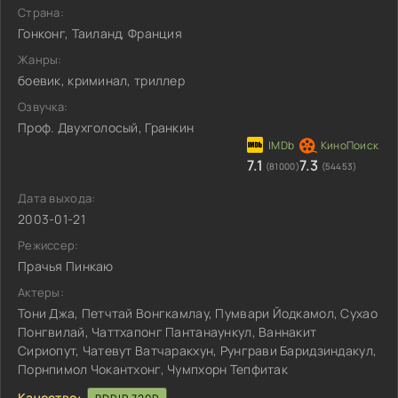
Страна:
Гонконг, Таиланд, Франция
Жанры:
боевик, криминал, триллер
Озвучка:
Проф. Двухголосый, Гранкин
7.1
7.3
(81000)
(54453)
Дата выхода:
2003-01-21
Режиссер:
Прачья Пинкаю
Актеры:
Тони Джа, Петчтай Вонгкамлау, Пумвари Йодкамол, Сухао
Понгвилай, Чаттхапонг Пантанаункул, Ваннакит
Сириопут, Чатевут Ватчаракхун, Рунграви Баридзиндакул,
Порнпимол Чокантхонг, Чумпхорн Тепфитак
Качество: