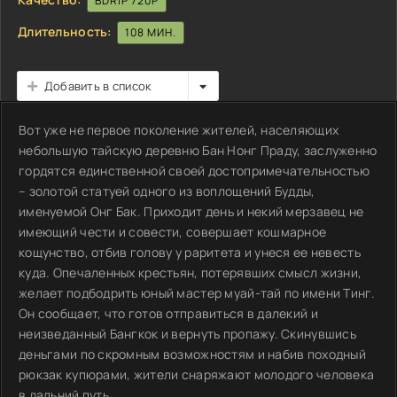
BDRIP 720P
Длительность:
108 МИН.
Добавить в список
Вот уже не первое поколение жителей, населяющих
небольшую тайскую деревню Бан Нонг Праду, заслуженно
гордятся единственной своей достопримечательностью
– золотой статуей одного из воплощений Будды,
именуемой Онг Бак. Приходит день и некий мерзавец не
имеющий чести и совести, совершает кошмарное
кощунство, отбив голову у раритета и унеся ее невесть
куда. Опечаленных крестьян, потерявших смысл жизни,
желает подбодрить юный мастер муай-тай по имени Тинг.
Он сообщает, что готов отправиться в далекий и
неизведанный Бангкок и вернуть пропажу. Скинувшись
деньгами по скромным возможностям и набив походный
рюкзак купюрами, жители снаряжают молодого человека
в дальний путь.