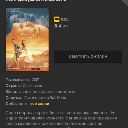
8.4
(14)
СМОТРЕТЬ ОНЛАЙН
Год выпуска:
2021
Страна:
Филиппины
Жанр:
драма, мелодрама, романтика
Озвучка:
Автоперевод.Subtitles
Добавлены:
все серии
Сиара выросла среди белых стен и запаха лекарств. Ее
мир ограничивался комнатой с видом на сад, где время
текло медленно и одинаково. Болезнь лишила ее