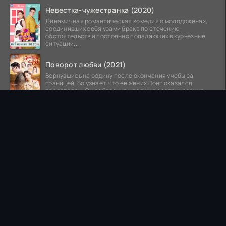
Невестка-чужестранка (2020)
Динамичная романтическая комедия о молодоженах,
соединивших себя узами брака по стечению
обстоятельств и постоянно попадающих в курьезные
ситуации...
Поворот любви (2021)
Вернувшись на родину после окончания учебы за
границей, Бо узнает, что её жених Понг оказался
предателем. Он соблазнил младшую сестру хозяина