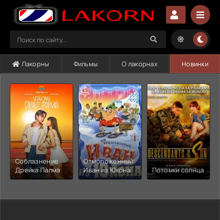
Лакорны
Фильмы
О лакорнах
Новинки
Соблазнение
Отмороженный:
Дрейка Палма
Иван из Юкона
Потомки солнца