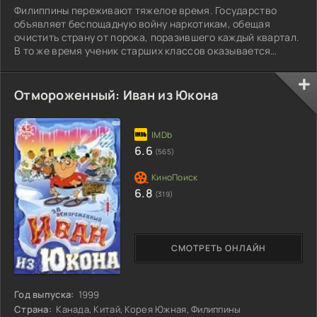
Филиппины переживают тяжелое время. Государство
объявляет беспощадную войну наркотикам, обещая
очистить страну от порока, поразившего каждый квартал.
В то же время ученик старших классов оказывается
втянут в опасный мир быстрых денег...
Отмороженный: Иван из Юкона
6.6
(565)
6.8
(319)
СМОТРЕТЬ ОНЛАЙН
Год выпуска:
1999
Страна:
Канада, Китай, Корея Южная, Филиппины