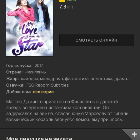
7.3
(81)
СМОТРЕТЬ ОНЛАЙН
Год выпуска:
2017
Страна:
Филиппины
Жанр:
комедия, мелодрама, фантастика, романтика, драма, Sci-Fi
Озвучка:
FSG Reborn.Subtitles
Добавлены:
все серии
Маттео Доминго прилетел на Филиппины с далекой
звезды во времена испанской колонизации. Он
задержался на земле, спасая юную Марселлу от гибели.
Космический корабль вернулся домой, ему пришлось
остаться на чужой планете...
Моя девушка на закате