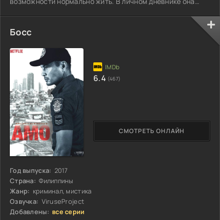
возможности нормально жить. В личном дневнике она
записывала, что хотела испытать...
Босс
6.4
(467)
СМОТРЕТЬ ОНЛАЙН
Год выпуска:
2017
Страна:
Филиппины
Жанр:
криминал, мистика
Озвучка:
ViruseProject
Добавлены:
все серии