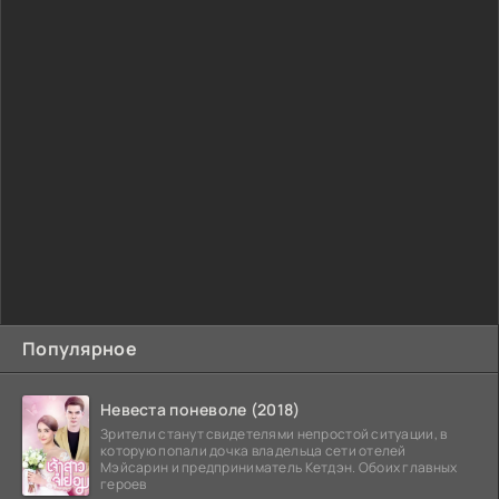
Популярное
Невеста поневоле (2018)
Зрители станут свидетелями непростой ситуации, в
которую попали дочка владельца сети отелей
Мэйсарин и предприниматель Кетдэн. Обоих главных
героев