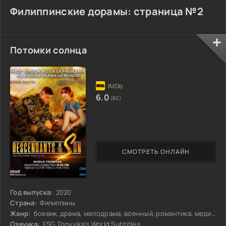
Филиппинские дорамы: страница №2
Потомки солнца
6.0
(82)
СМОТРЕТЬ ОНЛАЙН
Год выпуска:
2020
Страна:
Филиппины
Жанр:
боевик, драма, мелодрама, военный, романтика, медицина
Озвучка:
FSG Tonyvika's World.Subtitles