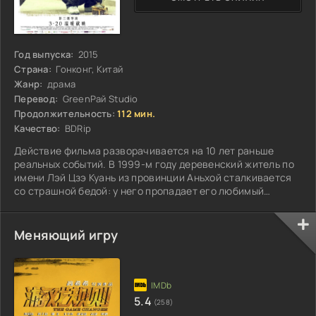
Год выпуска:
2015
Страна:
Гонконг, Китай
Жанр:
драма
Перевод:
GreenРай Studio
Продолжительность:
112 мин.
Качество:
BDRip
Действие фильма разворачивается на 10 лет раньше
реальных событий. В 1999-м году деревенский житель по
имени Лэй Цзэ Куань из провинции Аньхой сталкивается
со страшной бедой: у него пропадает его любимый
двухлетний сын. Фермер подозревает, что его любимое
чадо кто-то похитил...
Меняющий игру
5.4
(258)