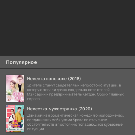
Популярное
Невеста поневоле (2018)
Зрители станут свидетелями непростой ситуации, в
которую попали дочка владельца сети отелей
Мэйсарин и предприниматель Кетдэн. Обоих главных
героев
Невестка-чужестранка (2020)
Динамичная романтическая комедия о молодоженах,
соединивших себя узами брака по стечению
обстоятельств и постоянно попадающих в курьезные
ситуации...