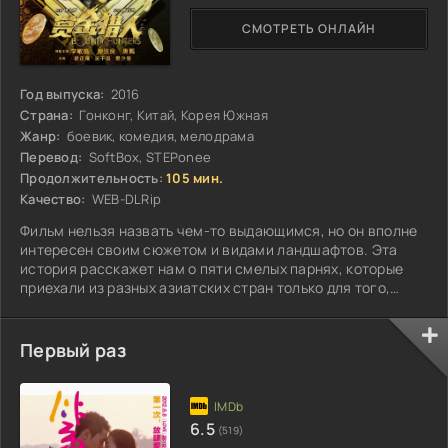
СМОТРЕТЬ ОНЛАЙН
Год выпуска:
2016
Страна:
Гонконг, Китай, Корея Южная
Жанр:
боевик, комедия, мелодрама
Перевод:
SoftBox, STEPonee
Продолжительность:
105 мин.
Качество:
WEB-DLRip
Фильм нельзя назвать чем-то выдающимся, но он вполне
интересен своим сюжетом и видами ландшафтов. Эта
история расскажет нам о пяти смелых парнях, которые
приехали из разных азиатских стран только для того,
чтобы, объединив усилия...
Первый раз
6.5
(519)