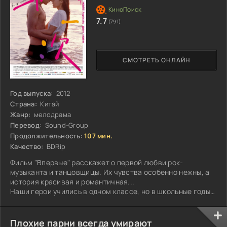
7.7
(791)
СМОТРЕТЬ ОНЛАЙН
Год выпуска:
2012
Страна:
Китай
Жанр:
мелодрама
Перевод:
Sound-Group
Продолжительность:
107 мин.
Качество:
BDRip
Фильм "Впервые" расскажет о первой любви рок-
музыканта и танцовщицы. Их чувства особенно нежны, а
история красивая и романтичная...
Наши герои учились в одном классе, но в школьные годы
они мало общались друг с другом...
Плохие парни всегда умирают