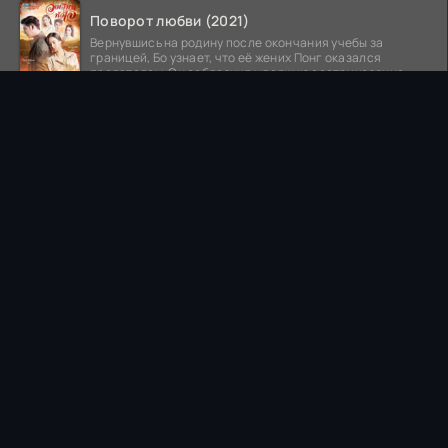
Поворот любви (2021)
Вернувшись на родину после окончания учебы за
границей, Бо узнает, что её жених Понг оказался
предателем. Он соблазнил младшую сестру хозяина