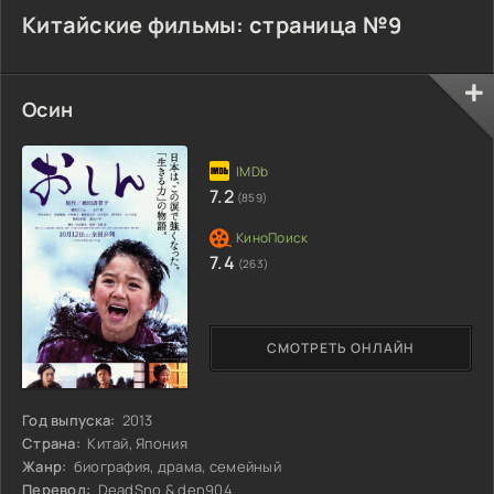
Китайские фильмы: страница №9
Осин
7.2
(859)
7.4
(263)
СМОТРЕТЬ ОНЛАЙН
Год выпуска:
2013
Страна:
Китай, Япония
Жанр:
биография, драма, семейный
Перевод:
DeadSno & den904