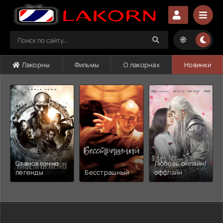
Лакорны
Фильмы
О лакорнах
Новинки
Становление
Любовь онлайн/
легенды
Бесстрашный
оффлайн