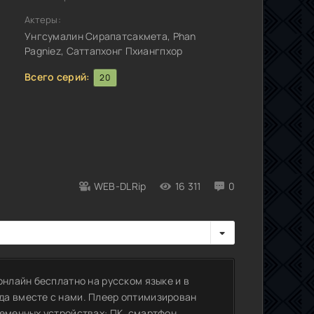
Актеры:
Унгсумалин Сирапатсакмета, Phan
Pagniez, Саттапхонг Пхиангпхор
Всего серий:
20
WEB-DLRip
16 311
0
онлайн бесплатно на русском языке и в
да вместе с нами. Плеер оптимизирован
еменных устройствах: ПК, смартфон,