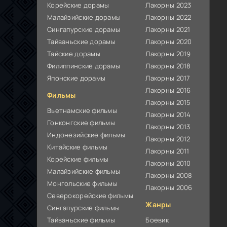
Корейские дорамы
Лакорны 2023
Малайзийские дорамы
Лакорны 2022
Сингапурские дорамы
Лакорны 2021
Тайваньские дорамы
Лакорны 2020
Тайские дорамы
Лакорны 2019
Филиппинские дорамы
Лакорны 2018
Японские дорамы
Лакорны 2017
Лакорны 2016
Фильмы
Лакорны 2015
Вьетнамские фильмы
Лакорны 2014
Гонконгские фильмы
Лакорны 2013
Индонезийские фильмы
Лакорны 2012
Китайские фильмы
Лакорны 2011
Корейские фильмы
Лакорны 2010
Малайзийские фильмы
Лакорны 2008
Монгольские фильмы
Лакорны 2006
Северокорейские фильмы
Жанры
Сингапурские фильмы
Тайваньские фильмы
Боевик