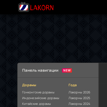
Панель навигации
Дорамы
Года
Гонконгские дорамы
Лакорны 2026
Индонезийские дорамы
Лакорны 2025
Китайские дорамы
Лакорны 2024