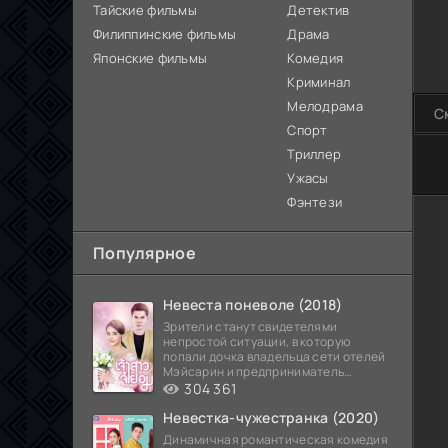
Тайские фильмы
Детектив
Филиппинские фильмы
Драма
Японские фильмы
Комедия
Криминал
Мелодрама
С
Спорт
Триллер
80
Ужасы
Фэнтези
Популярное
Невеста поневоле (2018)
Зрители станут свидетелями
непростой ситуации, в которую
попали дочка владельца сети отелей
Мэйсарин и предприниматель
Кетдэн. Обоих главных героев
304 361
Невестка-чужестранка (2020)
Динамичная романтическая комедия