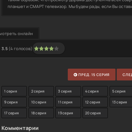
планшет и СМАРТ телевизор. Мы будем рады, если Вы остави
мотреть онлайн
3.5
(
4
голосов)
1
2
3
4
5
ПРЕД. 15 СЕРИЯ
СЛЕД
1 серия
2 серия
3 серия
4 серия
5 серия
9 серия
10 серия
11 серия
12 серия
13 серия
17 серия
18 серия
19 серия
20 серия
Комментарии