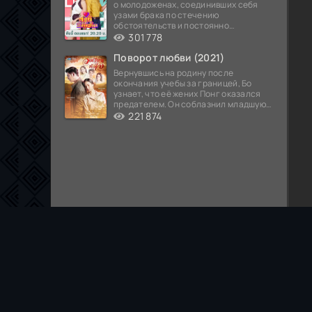
о молодоженах, соединивших себя
узами брака по стечению
обстоятельств и постоянно
попадающих в курьезные ситуации...
301 778
Поворот любви (2021)
Вернувшись на родину после
окончания учебы за границей, Бо
узнает, что её жених Понг оказался
предателем. Он соблазнил младшую
сестру хозяина
221 874