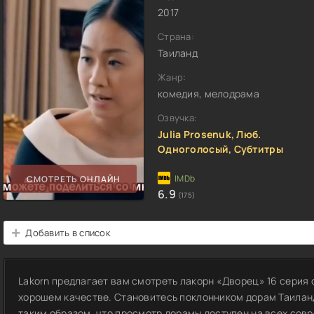
2017
Страна:
Таиланд
Жанр:
комедия, мелодрама
Озвучка:
Julia Prosenuk, Люб.
Одноголосый, Субтитры
СМОТРЕТЬ ОНЛАЙН
6.9
(175)
Добавить в список
Lakorn предлагает вам смотреть лакорн «Дворец» 16 серия 
хорошем качестве. Становитесь поклонником дорам Таилан
таким образом, что просмотр дорамы доступен на всех совр