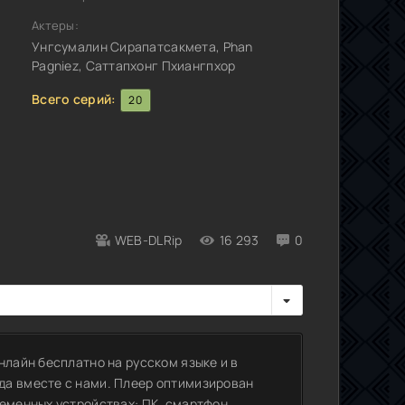
Актеры:
Унгсумалин Сирапатсакмета, Phan
Pagniez, Саттапхонг Пхиангпхор
Всего серий:
20
WEB-DLRip
16 293
0
нлайн бесплатно на русском языке и в
да вместе с нами. Плеер оптимизирован
еменных устройствах: ПК, смартфон,