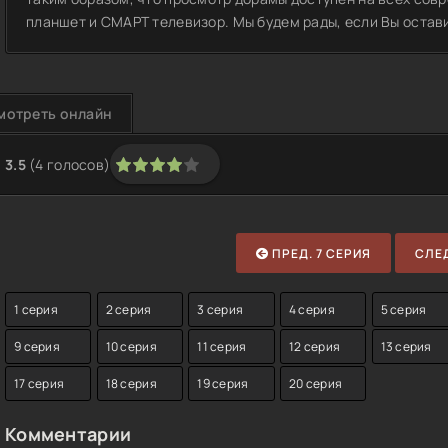
планшет и СМАРТ телевизор. Мы будем рады, если Вы остави
мотреть онлайн
3.5
(
4
голосов)
1
2
3
4
5
ПРЕД. 7 СЕРИЯ
СЛЕД
1 серия
2 серия
3 серия
4 серия
5 серия
9 серия
10 серия
11 серия
12 серия
13 серия
17 серия
18 серия
19 серия
20 серия
Комментарии