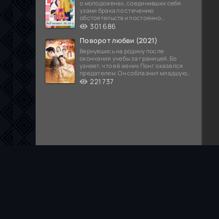
о молодоженах, соединивших себя
узами брака по стечению
обстоятельств и постоянно
попадающих в курьезные ситуации...
301 686
Поворот любви (2021)
Вернувшись на родину после
окончания учебы за границей, Бо
узнает, что её жених Понг оказался
предателем. Он соблазнил младшую
сестру хозяина
221 737