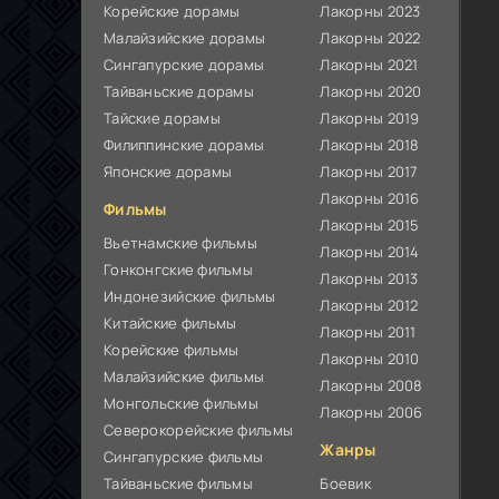
Корейские дорамы
Лакорны 2023
Малайзийские дорамы
Лакорны 2022
Сингапурские дорамы
Лакорны 2021
Тайваньские дорамы
Лакорны 2020
Тайские дорамы
Лакорны 2019
Филиппинские дорамы
Лакорны 2018
Японские дорамы
Лакорны 2017
Лакорны 2016
Фильмы
Лакорны 2015
Вьетнамские фильмы
Лакорны 2014
Гонконгские фильмы
Лакорны 2013
Индонезийские фильмы
Лакорны 2012
Китайские фильмы
Лакорны 2011
Корейские фильмы
Лакорны 2010
Малайзийские фильмы
Лакорны 2008
Монгольские фильмы
Лакорны 2006
Северокорейские фильмы
Жанры
Сингапурские фильмы
Тайваньские фильмы
Боевик