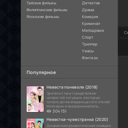
Тайские фильмы
Детектив
Филиппинские фильмы
Драма
Японские фильмы
Комедия
Криминал
Мелодрама
С
Спорт
Триллер
80
Ужасы
Фэнтези
Популярное
Невеста поневоле (2018)
Зрители станут свидетелями
непростой ситуации, в которую
попали дочка владельца сети отелей
Мэйсарин и предприниматель
Кетдэн. Обоих главных героев
304 151
Невестка-чужестранка (2020)
Динамичная романтическая комедия