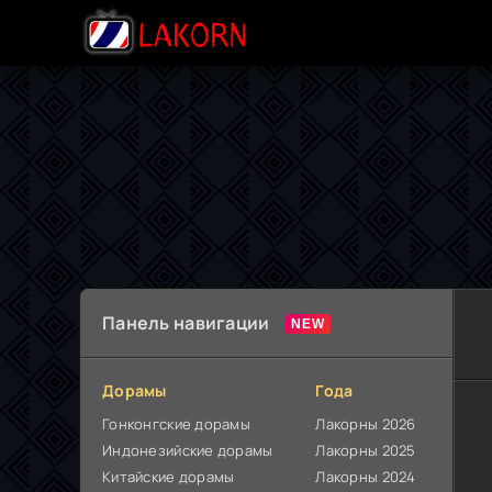
Панель навигации
Дорамы
Года
Гонконгские дорамы
Лакорны 2026
Индонезийские дорамы
Лакорны 2025
Китайские дорамы
Лакорны 2024