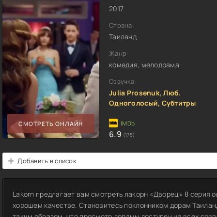
2017
Страна:
Таиланд
Жанр:
комедия, мелодрама
Озвучка:
Julia Prosenuk, Люб.
Одноголосый, Субтитры
СМОТРЕТЬ ОНЛАЙН
6.9
(175)
Добавить в список
Lakorn предлагает вам смотреть лакорн «Дворец» 8 серия о
хорошем качестве. Становитесь поклонником дорам Таилан
таким образом, что просмотр дорамы доступен на всех совр