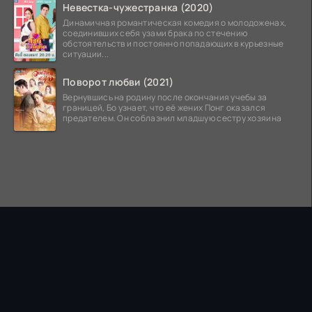
Невестка-чужестранка (2020)
Динамичная романтическая комедия о молодоженах,
соединивших себя узами брака по стечению
обстоятельств и постоянно попадающих в курьезные
ситуации...
Поворот любви (2021)
Вернувшись на родину после окончания учебы за
границей, Бо узнает, что её жених Понг оказался
предателем. Он соблазнил младшую сестру хозяина