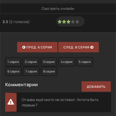
Смотреть онлайн
2.5
(
2
голосов)
60
1
2
3
4
5
ПРЕД. 6 СЕРИЯ
СЛЕД. 8 СЕРИЯ
1 серия
2 серия
3 серия
4 серия
5 серия
6 серия
7 серия
8 серия
Комментарии
ДОБАВИТЬ
Отзывы ещё никто не оставил. Хотите быть
первым?