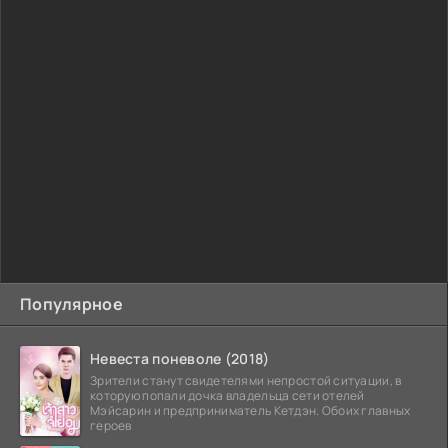
Популярное
Невеста поневоле (2018)
Зрители станут свидетелями непростой ситуации, в
которую попали дочка владельца сети отелей
Мэйсарин и предприниматель Кетдэн. Обоих главных
героев