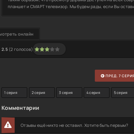
планшет и СМАРТ телевизор. Мы будем рады, если Вы остави
мотреть онлайн
2.5
(
2
голосов)
1
2
3
4
5
ПРЕД. 7 СЕРИ
1 серия
2 серия
3 серия
4 серия
5 серия
Комментарии
Отзывы ещё никто не оставил. Хотите быть первым?