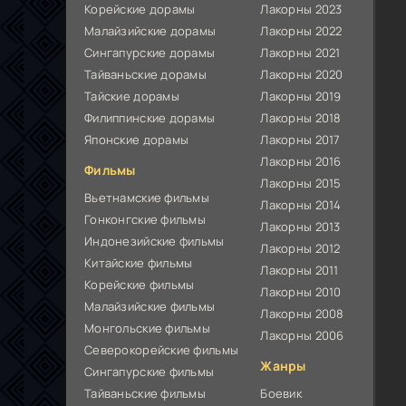
Корейские дорамы
Лакорны 2023
Малайзийские дорамы
Лакорны 2022
Сингапурские дорамы
Лакорны 2021
Тайваньские дорамы
Лакорны 2020
Тайские дорамы
Лакорны 2019
Филиппинские дорамы
Лакорны 2018
Японские дорамы
Лакорны 2017
Лакорны 2016
Фильмы
Лакорны 2015
Вьетнамские фильмы
Лакорны 2014
Гонконгские фильмы
Лакорны 2013
Индонезийские фильмы
Лакорны 2012
Китайские фильмы
Лакорны 2011
Корейские фильмы
Лакорны 2010
Малайзийские фильмы
Лакорны 2008
Монгольские фильмы
Лакорны 2006
Северокорейские фильмы
Жанры
Сингапурские фильмы
Тайваньские фильмы
Боевик