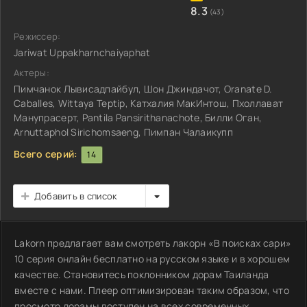
8.3
(43)
Режиссер:
Jariwat Uppakharnchaiyaphat
Актеры:
Пимчанок Лывисадпайбул, Шон Джиндачот, Oranate D.
Caballes, Wittaya Teptip, Катхалия МакИнтош, Пхоллават
Манупрасерт, Pantila Pansirithanachote, Билли Оган,
Arnuttaphol Sirichomsaeng, Пимпан Чалаикупп
Всего серий:
14
Добавить в список
Lakorn предлагает вам смотреть лакорн «В поисках сари»
10 серия онлайн бесплатно на русском языке и в хорошем
качестве. Становитесь поклонником дорам Таиланда
вместе с нами. Плеер оптимизирован таким образом, что
просмотр дорамы доступен на всех современных