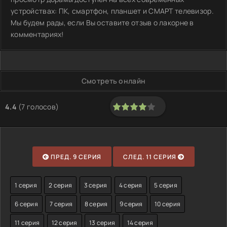
устройствах: ПК, смартфон, планшет и СМАРТ телевизор.
Мы будем рады, если Вы оставите отзыв о лакорне в
комментариях!
Смотреть онлайн
4.4
(
7
голосов)
80
1
2
3
4
5
ПРЕД. 9 СЕРИЯ
СЛЕД. 11 СЕРИЯ
1 серия
2 серия
3 серия
4 серия
5 серия
6 серия
7 серия
8 серия
9 серия
10 серия
11 серия
12 серия
13 серия
14 серия