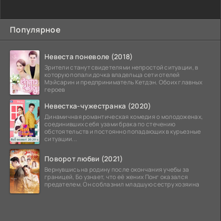
Популярное
Невеста поневоле (2018)
Зрители станут свидетелями непростой ситуации, в
которую попали дочка владельца сети отелей
Мэйсарин и предприниматель Кетдэн. Обоих главных
героев
Невестка-чужестранка (2020)
Динамичная романтическая комедия о молодоженах,
соединивших себя узами брака по стечению
обстоятельств и постоянно попадающих в курьезные
ситуации...
Поворот любви (2021)
Вернувшись на родину после окончания учебы за
границей, Бо узнает, что её жених Понг оказался
предателем. Он соблазнил младшую сестру хозяина