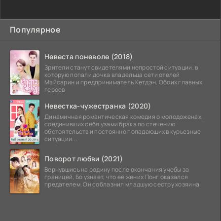
Популярное
Невеста поневоле (2018)
Зрители станут свидетелями непростой ситуации, в
которую попали дочка владельца сети отелей
Мэйсарин и предприниматель Кетдэн. Обоих главных
героев
Невестка-чужестранка (2020)
Динамичная романтическая комедия о молодоженах,
соединивших себя узами брака по стечению
обстоятельств и постоянно попадающих в курьезные
ситуации...
Поворот любви (2021)
Вернувшись на родину после окончания учебы за
границей, Бо узнает, что её жених Понг оказался
предателем. Он соблазнил младшую сестру хозяина