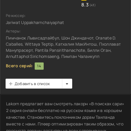
8.3
(43)
Режиссер:
Jariwat Uppakharnchaiyaphat
Актеры:
Пимчанок Лывисадпайбул, Шон Джиндачот, Oranate D.
Caballes, Wittaya Teptip, Катхалия МакИнтош, Пхоллават
Манупрасерт, Pantila Pansirithanachote, Билли Оган,
Arnuttaphol Sirichomsaeng, Пимпан Чалаикупп
Всего серий:
14
Добавить в список
Lakorn предлагает вам смотреть лакорн «В поисках сари»
2 серия онлайн бесплатно на русском языке и в хорошем
качестве. Становитесь поклонником дорам Таиланда
вместе с нами. Плеер оптимизирован таким образом, что
просмотр дорамы доступен на всех современных