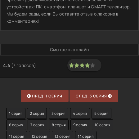
устройствах: ПК, смартфон, планшет и СМАРТ телевизор.
Мы будем рады, если Вы оставите отзыв о лакорне в
комментариях!
Смотреть онлайн
4.4
(
7
голосов)
80
1
2
3
4
5
ПРЕД. 1 СЕРИЯ
СЛЕД. 3 СЕРИЯ
1 серия
2 серия
3 серия
4 серия
5 серия
6 серия
7 серия
8 серия
9 серия
10 серия
11 серия
12 серия
13 серия
14 серия