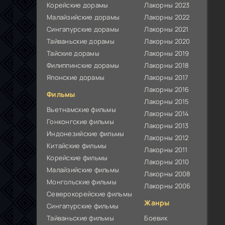
Корейские дорамы
Лакорны 2023
Малайзийские дорамы
Лакорны 2022
Сингапурские дорамы
Лакорны 2021
Тайваньские дорамы
Лакорны 2020
Тайские дорамы
Лакорны 2019
Филиппинские дорамы
Лакорны 2018
Японские дорамы
Лакорны 2017
Лакорны 2016
Фильмы
Лакорны 2015
Вьетнамские фильмы
Лакорны 2014
Гонконгские фильмы
Лакорны 2013
Индонезийские фильмы
Лакорны 2012
Китайские фильмы
Лакорны 2011
Корейские фильмы
Лакорны 2010
Малайзийские фильмы
Лакорны 2008
Монгольские фильмы
Лакорны 2006
Северокорейские фильмы
Жанры
Сингапурские фильмы
Тайваньские фильмы
Боевик