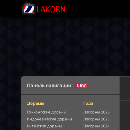
Панель навигации
Дорамы
Года
Гонконгские дорамы
Лакорны 2026
Индонезийские дорамы
Лакорны 2025
Китайские дорамы
Лакорны 2024