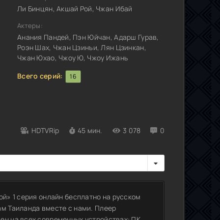
Ли Бинцян, Акшай Рой, Чжан Ибай
Актеры:
Анания Пандей, Пэн Юйчан, Адарш Гурав,
Роэн Шах, Чжан Цзинъи, Лян Цзинкан,
Чжан Юхао, Чжоу Ю, Чжоу Ижань
Всего серий:
16
HDTVRip
45 мин.
3 078
0
ой» 1 серия онлайн бесплатно на русском
ам Таиланда вместе с нами. Плеер
ен на всех современных устройствах: ПК,