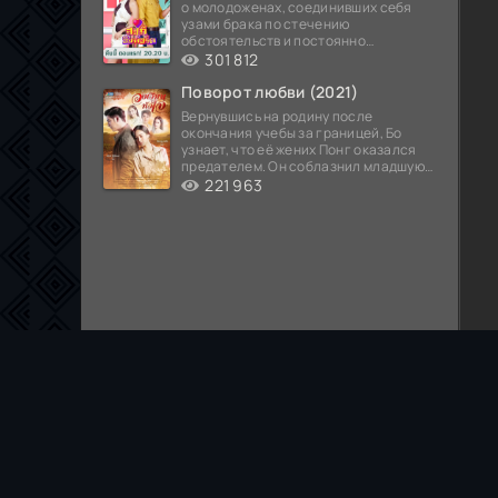
о молодоженах, соединивших себя
узами брака по стечению
обстоятельств и постоянно
попадающих в курьезные ситуации...
301 812
Поворот любви (2021)
Вернувшись на родину после
окончания учебы за границей, Бо
узнает, что её жених Понг оказался
предателем. Он соблазнил младшую
сестру хозяина
221 963