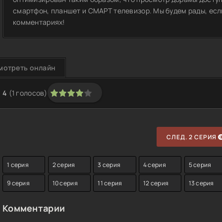
смартфон, планшет и СМАРТ телевизор. Мы будем рады, если
комментариях!
мотреть онлайн
4
(
1
голосов)
1
2
3
4
5
СЛЕД. 2 СЕРИЯ
1 серия
2 серия
3 серия
4 серия
5 серия
9 серия
10 серия
11 серия
12 серия
13 серия
Комментарии