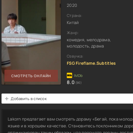
2020
Страна:
Китай
Жанр:
комедия, мелодрама,
молодость, драма
Озвучка:
FSG Fireflame.Subtitles
СМОТРЕТЬ ОНЛАЙН
8.0
(90)
Добавить в список
Lakorn предлагает вам смотреть дораму «Бегай, пока молод
языке и в хорошем качестве. Становитесь поклонником дор
оптимизирован таким образом, что просмотр дорамы доступ