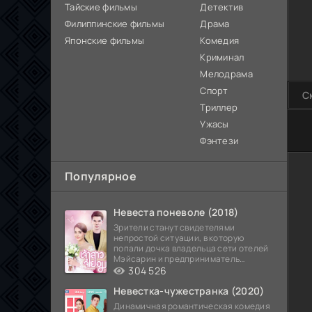
Тайские фильмы
Детектив
Филиппинские фильмы
Драма
Японские фильмы
Комедия
Криминал
Мелодрама
Спорт
С
Триллер
Ужасы
80
Фэнтези
Популярное
Невеста поневоле (2018)
Зрители станут свидетелями
непростой ситуации, в которую
попали дочка владельца сети отелей
Мэйсарин и предприниматель
Кетдэн. Обоих главных героев
304 526
Невестка-чужестранка (2020)
Динамичная романтическая комедия