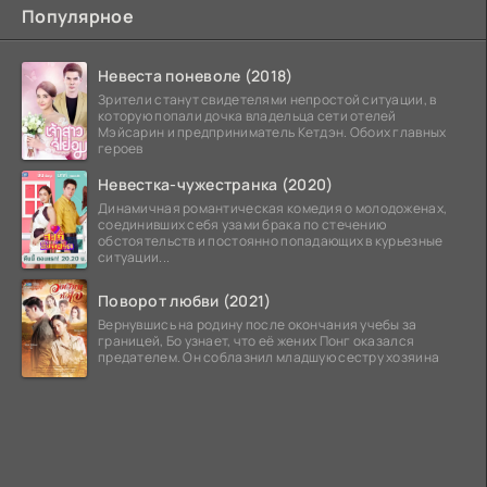
Популярное
Невеста поневоле (2018)
Зрители станут свидетелями непростой ситуации, в
которую попали дочка владельца сети отелей
Мэйсарин и предприниматель Кетдэн. Обоих главных
героев
Невестка-чужестранка (2020)
Динамичная романтическая комедия о молодоженах,
соединивших себя узами брака по стечению
обстоятельств и постоянно попадающих в курьезные
ситуации...
Поворот любви (2021)
Вернувшись на родину после окончания учебы за
границей, Бо узнает, что её жених Понг оказался
предателем. Он соблазнил младшую сестру хозяина