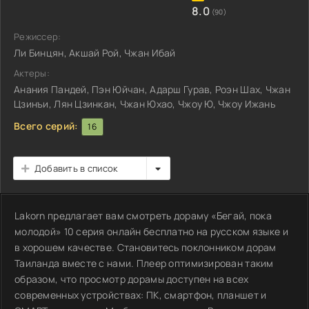
8.0
(90)
Режиссер:
Ли Бинцян, Акшай Рой, Чжан Ибай
Актеры:
Анания Пандей, Пэн Юйчан, Адарш Гурав, Роэн Шах, Чжан
Цзинъи, Лян Цзинкан, Чжан Юхао, Чжоу Ю, Чжоу Ижань
Всего серий:
16
Добавить в список
Lakorn предлагает вам смотреть дораму «Бегай, пока
молодой» 10 серия онлайн бесплатно на русском языке и
в хорошем качестве. Становитесь поклонником дорам
Таиланда вместе с нами. Плеер оптимизирован таким
образом, что просмотр дорамы доступен на всех
современных устройствах: ПК, смартфон, планшет и