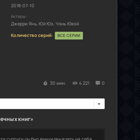
2018-07-10
Актеры:
Джерри Янь, Юй Юэ, Чэнь Ювэй
Количество серий:
ВСЕ СЕРИИ
30 мин.
4 221
0
ечных книг»
ти супруги он был вынужден взять на себя