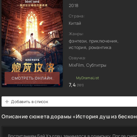
2018
Страна:
Китай
Жанры:
фэнтези, приключения,
история, романтика
Озвучка:
MixFilm, Субтитры
СМОТРЕТЬ ОНЛАЙН
7,4
(101)
Добавить в список
Описание сюжета дорамы «История душ из бескон
Воспитанием Бай Хэ отец занимался в одиночку. После смер