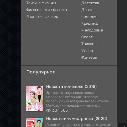
Тайские фильмы
Детектив
Филиппинские фильмы
Драма
Японские фильмы
Комедия
Криминал
Мелодрама
Спорт
Триллер
Ужасы
Фэнтези
Популярное
Невеста поневоле (2018)
Зрители станут свидетелями
непростой ситуации, в которую
попали дочка владельца сети отелей
Мэйсарин и предприниматель
Кетдэн. Обоих главных героев
304 565
Невестка-чужестранка (2020)
Динамичная романтическая комедия