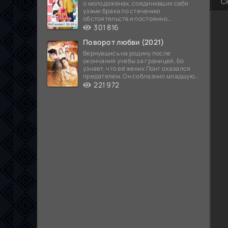
С
о молодоженах, соединивших себя
узами брака по стечению
обстоятельств и постоянно
попадающих в курьезные ситуации...
301 816
Поворот любви (2021)
Вернувшись на родину после
окончания учебы за границей, Бо
узнает, что её жених Понг оказался
предателем. Он соблазнил младшую
сестру хозяина
221 972