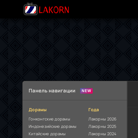
Панель навигации
Дорамы
Года
Гонконгские дорамы
Лакорны 2026
Индонезийские дорамы
Лакорны 2025
Китайские дорамы
Лакорны 2024