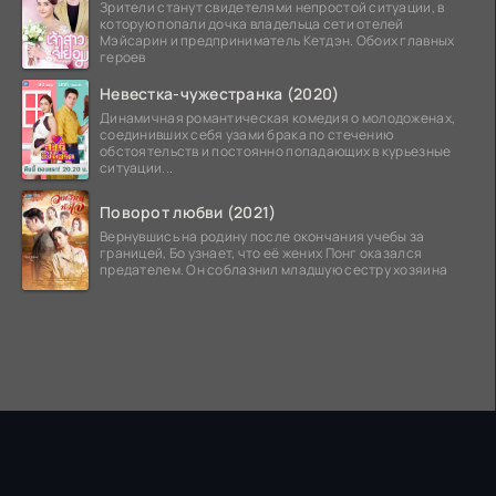
Зрители станут свидетелями непростой ситуации, в
которую попали дочка владельца сети отелей
Мэйсарин и предприниматель Кетдэн. Обоих главных
героев
Невестка-чужестранка (2020)
Динамичная романтическая комедия о молодоженах,
соединивших себя узами брака по стечению
обстоятельств и постоянно попадающих в курьезные
ситуации...
Поворот любви (2021)
Вернувшись на родину после окончания учебы за
границей, Бо узнает, что её жених Понг оказался
предателем. Он соблазнил младшую сестру хозяина