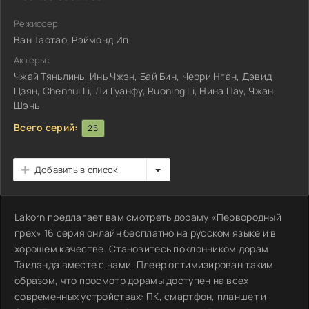
Режиссер:
Ван Таотао, Рэймонд Ип
Актеры:
Чжай Тяньлинь, Инь Чжэн, Бай Бин, Черри Нган, Дэвид
Цзян, Chenhui Li, Ли Гуанфу, Ruoning Li, Нина Пау, Чжан
Шэнь
Всего серий:
25
Добавить в список
Lakorn предлагает вам смотреть дораму «Первородный
грех» 16 серия онлайн бесплатно на русском языке и в
хорошем качестве. Становитесь поклонником дорам
Таиланда вместе с нами. Плеер оптимизирован таким
образом, что просмотр дорамы доступен на всех
современных устройствах: ПК, смартфон, планшет и