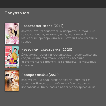
Популярное
Невеста поневоле (2018)
Зрители станут свидетелями непростой ситуации, в
которую попали дочка владельца сети отелей
Мэйсарин и предприниматель Кетдэн. Обоих главных
героев
Невестка-чужестранка (2020)
Динамичная романтическая комедия о молодоженах,
соединивших себя узами брака по стечению
обстоятельств и постоянно попадающих в курьезные
ситуации...
Поворот любви (2021)
Вернувшись на родину после окончания учебы за
границей, Бо узнает, что её жених Понг оказался
предателем. Он соблазнил младшую сестру хозяина