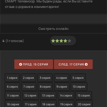
СМАРТ телевизор. Мы будем рады, если Вы оставите
отзыв о дораме в комментариях!
Смотреть онлайн
4
(
1
голосов)
80
1
2
3
4
5
ПРЕД. 15 СЕРИЯ
СЛЕД. 17 СЕРИЯ
1 серия
2 серия
3 серия
4 серия
5 серия
6 серия
7 серия
8 серия
9 серия
10 серия
11 серия
12 серия
13 серия
14 серия
15 серия
16 серия
17 серия
18 серия
19 серия
20 серия