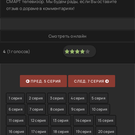
СМАРТ телевизор. Мы будем рады, если Вы оставите
отзыв о дораме в комментариях!
Смотреть онлайн
4
(
1
голосов)
80
1
2
3
4
5
ПРЕД. 5 СЕРИЯ
СЛЕД. 7 СЕРИЯ
1 серия
2 серия
3 серия
4 серия
5 серия
6 серия
7 серия
8 серия
9 серия
10 серия
11 серия
12 серия
13 серия
14 серия
15 серия
16 серия
17 серия
18 серия
19 серия
20 серия