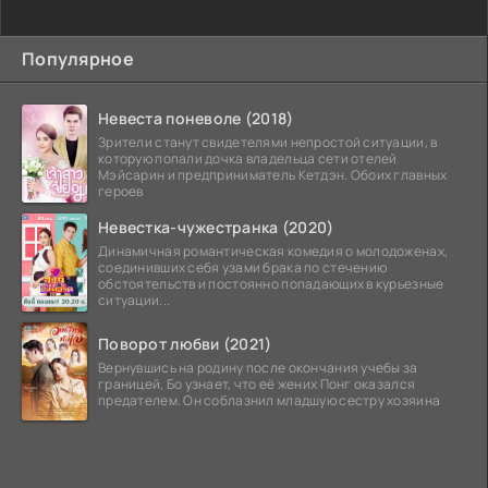
Популярное
Невеста поневоле (2018)
Зрители станут свидетелями непростой ситуации, в
которую попали дочка владельца сети отелей
Мэйсарин и предприниматель Кетдэн. Обоих главных
героев
Невестка-чужестранка (2020)
Динамичная романтическая комедия о молодоженах,
соединивших себя узами брака по стечению
обстоятельств и постоянно попадающих в курьезные
ситуации...
Поворот любви (2021)
Вернувшись на родину после окончания учебы за
границей, Бо узнает, что её жених Понг оказался
предателем. Он соблазнил младшую сестру хозяина