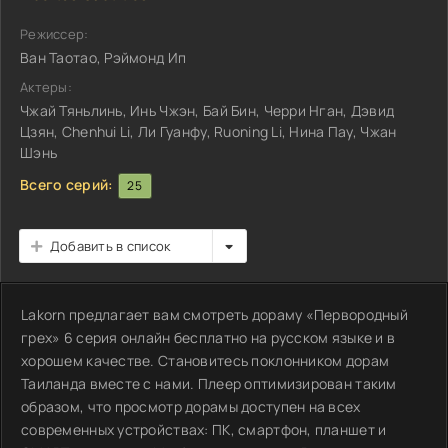
Режиссер:
Ван Таотао, Рэймонд Ип
Актеры:
Чжай Тяньлинь, Инь Чжэн, Бай Бин, Черри Нган, Дэвид
Цзян, Chenhui Li, Ли Гуанфу, Ruoning Li, Нина Пау, Чжан
Шэнь
Всего серий:
25
Добавить в список
Lakorn предлагает вам смотреть дораму «Первородный
грех» 6 серия онлайн бесплатно на русском языке и в
хорошем качестве. Становитесь поклонником дорам
Таиланда вместе с нами. Плеер оптимизирован таким
образом, что просмотр дорамы доступен на всех
современных устройствах: ПК, смартфон, планшет и