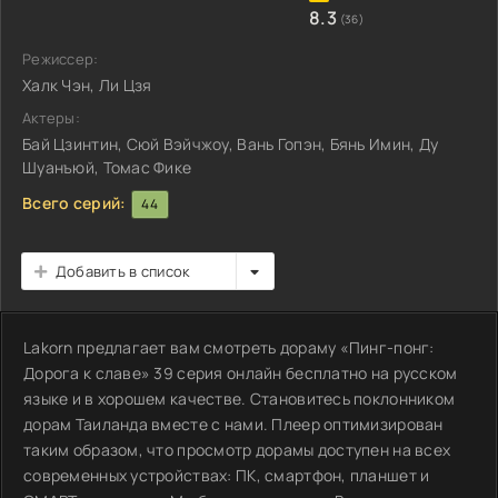
8.3
(36)
Режиссер:
Халк Чэн, Ли Цзя
Актеры:
Бай Цзинтин, Сюй Вэйчжоу, Вань Гопэн, Бянь Имин, Ду
Шуанъюй, Томас Фике
Всего серий:
44
Добавить в список
Lakorn предлагает вам смотреть дораму «Пинг-понг:
Дорога к славе» 39 серия онлайн бесплатно на русском
языке и в хорошем качестве. Становитесь поклонником
дорам Таиланда вместе с нами. Плеер оптимизирован
таким образом, что просмотр дорамы доступен на всех
современных устройствах: ПК, смартфон, планшет и