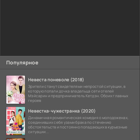
Популярное
Невеста поневоле (2018)
Зрители станут свидетелями непростой ситуации, в
которую попали дочка владельца сети отелей
Мэйсарин и предприниматель Кетдэн. Обоих главных
героев
Невестка-чужестранка (2020)
Динамичная романтическая комедия о молодоженах,
соединивших себя узами брака по стечению
обстоятельств и постоянно попадающих в курьезные
ситуации...