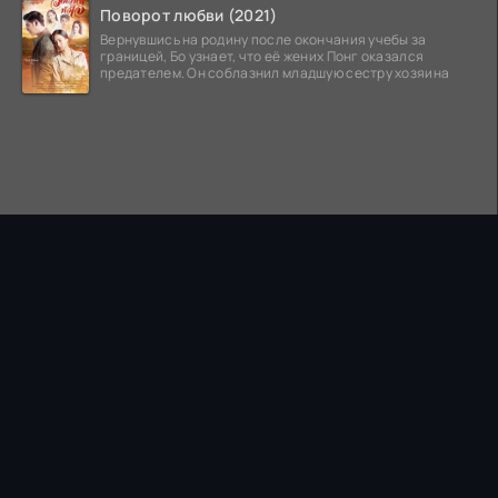
Поворот любви (2021)
Вернувшись на родину после окончания учебы за
границей, Бо узнает, что её жених Понг оказался
предателем. Он соблазнил младшую сестру хозяина