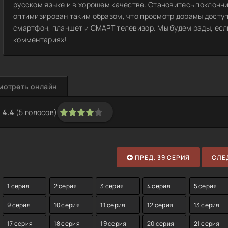
русском языке и в хорошем качестве. Становитесь поклонн
оптимизирован таким образом, что просмотр дорамы доступ
смартфон, планшет и СМАРТ телевизор. Мы будем рады, если
комментариях!
мотреть онлайн
4.4
(
5
голосов)
1
2
3
4
5
ПРЕД. 39 СЕРИЯ
СЛЕД
1 серия
2 серия
3 серия
4 серия
5 серия
9 серия
10 серия
11 серия
12 серия
13 серия
17 серия
18 серия
19 серия
20 серия
21 серия