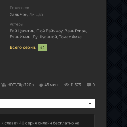
Режиссер:
Халк Чэн, Ли Цзя
Актеры:
Бай Цзинтин, Сюй Вэйчжоу, Вань Гопэн,
Бянь Имин, Ду Шуанъюй, Томас Фике
Всего серий:
44
HDTVRip 720p
45 мин.
11 573
0
 к славе» 40 серия онлайн бесплатно на