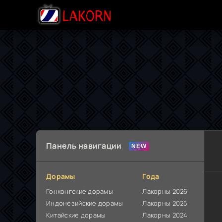
Панель навигации
Дорамы
Года
Гонконгские дорамы
Лакорны 2026
Индонезийские дорамы
Лакорны 2025
Китайские дорамы
Лакорны 2024