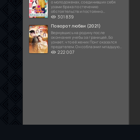
о молодоженах, соединивших себя
узами брака по стечению
обстоятельств и постоянно
попадающих в курьезные ситуации...
301 839
Поворот любви (2021)
Вернувшись на родину после
окончания учебы за границей, Бо
узнает, что её жених Понг оказался
предателем. Он соблазнил младшую
сестру хозяина
222 007