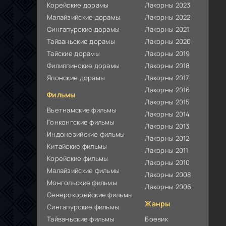
Корейские дорамы
Лакорны 2023
Малайзийские дорамы
Лакорны 2022
Сингапурские дорамы
Лакорны 2021
Тайваньские дорамы
Лакорны 2020
Тайские дорамы
Лакорны 2019
Филиппинские дорамы
Лакорны 2018
Японские дорамы
Лакорны 2017
Лакорны 2016
Фильмы
Лакорны 2015
Вьетнамские фильмы
Лакорны 2014
Гонконгские фильмы
Лакорны 2013
Индонезийские фильмы
Лакорны 2012
Китайские фильмы
Лакорны 2011
Корейские фильмы
Лакорны 2010
Малайзийские фильмы
Лакорны 2008
Монгольские фильмы
Лакорны 2006
Северокорейские фильмы
Жанры
Сингапурские фильмы
Тайваньские фильмы
Боевик