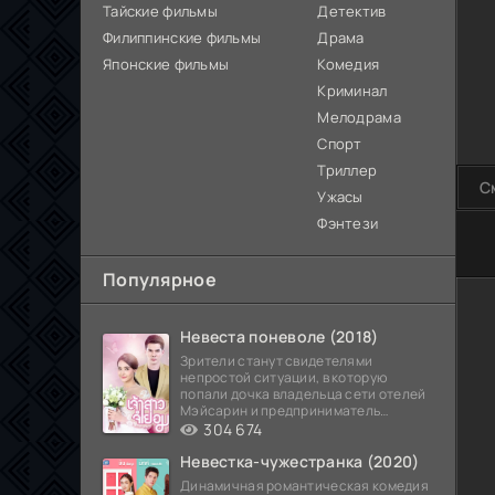
Тайские фильмы
Детектив
Филиппинские фильмы
Драма
Японские фильмы
Комедия
Криминал
Мелодрама
Спорт
Триллер
С
Ужасы
Фэнтези
80
Популярное
Невеста поневоле (2018)
Зрители станут свидетелями
непростой ситуации, в которую
попали дочка владельца сети отелей
Мэйсарин и предприниматель
Кетдэн. Обоих главных героев
304 674
Невестка-чужестранка (2020)
Динамичная романтическая комедия