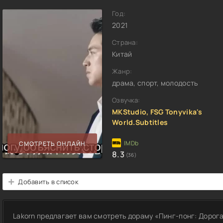
Год:
2021
Страна:
Китай
Жанр:
драма, спорт, молодость
Озвучка:
MKStudio, FSG Tonyvika's
World.Subtitles
СМОТРЕТЬ ОНЛАЙН
8.3
(36)
Добавить в список
Lakorn предлагает вам смотреть дораму «Пинг-понг: Дорога