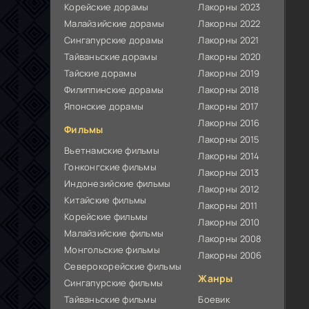
Корейские дорамы
Лакорны 2023
Малайзийские дорамы
Лакорны 2022
Сингапурские дорамы
Лакорны 2021
Тайваньские дорамы
Лакорны 2020
Тайские дорамы
Лакорны 2019
Филиппинские дорамы
Лакорны 2018
Японские дорамы
Лакорны 2017
Лакорны 2016
Фильмы
Лакорны 2015
Вьетнамские фильмы
Лакорны 2014
Гонконгские фильмы
Лакорны 2013
Индонезийские фильмы
Лакорны 2012
Китайские фильмы
Лакорны 2011
Корейские фильмы
Лакорны 2010
Малайзийские фильмы
Лакорны 2008
Монгольские фильмы
Лакорны 2006
Северокорейские фильмы
Жанры
Сингапурские фильмы
Тайваньские фильмы
Боевик