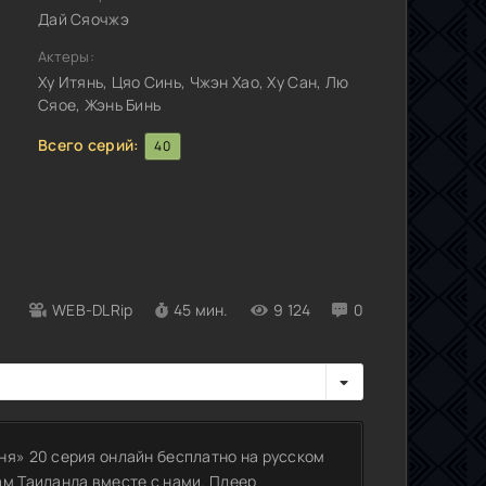
Дай Сяочжэ
Актеры:
Ху Итянь, Цяо Синь, Чжэн Хао, Ху Сан, Лю
Сяое, Жэнь Бинь
Всего серий:
40
WEB-DLRip
45 мин.
9 124
0
ня» 20 серия онлайн бесплатно на русском
ам Таиланда вместе с нами. Плеер