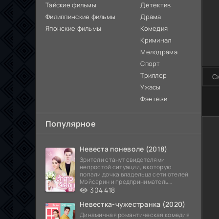
Тайские фильмы
Детектив
Филиппинские фильмы
Драма
Японские фильмы
Комедия
Криминал
Мелодрама
Спорт
Триллер
С
Ужасы
Фэнтези
80
Популярное
Невеста поневоле (2018)
Зрители станут свидетелями
непростой ситуации, в которую
попали дочка владельца сети отелей
Мэйсарин и предприниматель
Кетдэн. Обоих главных героев
304 418
Невестка-чужестранка (2020)
Динамичная романтическая комедия