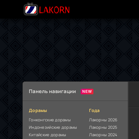
Панель навигации
Дорамы
Года
Гонконгские дорамы
Лакорны 2026
Индонезийские дорамы
Лакорны 2025
Китайские дорамы
Лакорны 2024