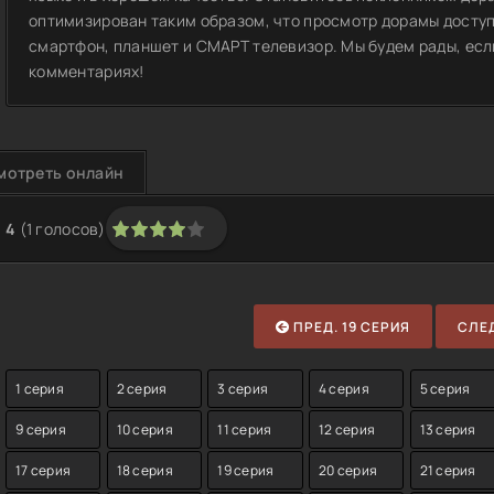
оптимизирован таким образом, что просмотр дорамы доступ
смартфон, планшет и СМАРТ телевизор. Мы будем рады, если
комментариях!
мотреть онлайн
4
(
1
голосов)
1
2
3
4
5
ПРЕД. 19 СЕРИЯ
СЛЕД
1 серия
2 серия
3 серия
4 серия
5 серия
9 серия
10 серия
11 серия
12 серия
13 серия
17 серия
18 серия
19 серия
20 серия
21 серия