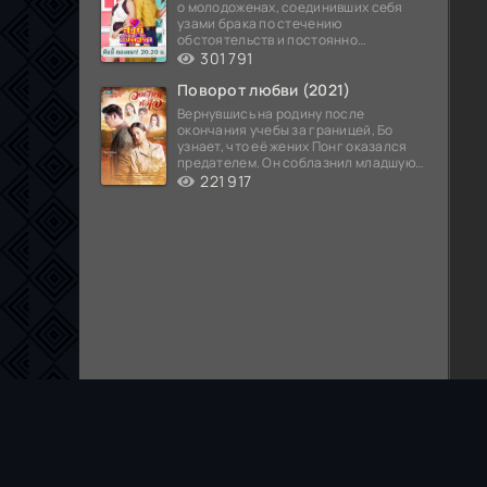
о молодоженах, соединивших себя
узами брака по стечению
обстоятельств и постоянно
попадающих в курьезные ситуации...
301 791
Поворот любви (2021)
Вернувшись на родину после
окончания учебы за границей, Бо
узнает, что её жених Понг оказался
предателем. Он соблазнил младшую
сестру хозяина
221 917