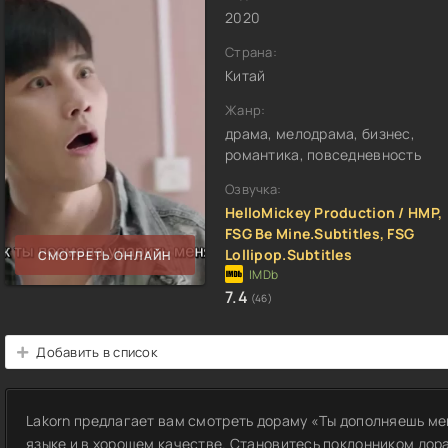
2020
Страна:
Китай
Жанр:
драма, мелодрама, бизнес,
романтика, повседневность
Озвучка:
HelloMickey Production / HMP,
FSG Be Mine.Subtitles, FSG
Lollipop.Subtitles
СМОТРЕТЬ ОНЛАЙН
7.4
(46)
Добавить в список
Lakorn предлагает вам смотреть дораму «Ты дополняешь ме
языке и в хорошем качестве. Становитесь поклонником дор