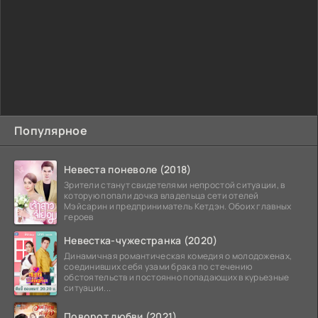
Популярное
Невеста поневоле (2018)
Зрители станут свидетелями непростой ситуации, в
которую попали дочка владельца сети отелей
Мэйсарин и предприниматель Кетдэн. Обоих главных
героев
Невестка-чужестранка (2020)
Динамичная романтическая комедия о молодоженах,
соединивших себя узами брака по стечению
обстоятельств и постоянно попадающих в курьезные
ситуации...
Поворот любви (2021)