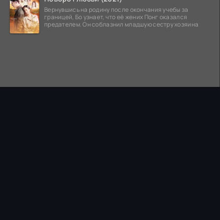
Вернувшись на родину после окончания учебы за
границей, Бо узнает, что её жених Понг оказался
предателем. Он соблазнил младшую сестру хозяина
ПРАВООБЛАДАТЕЛЯМ