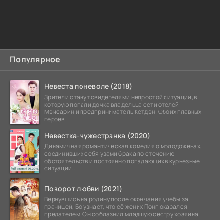
Популярное
Невеста поневоле (2018)
Зрители станут свидетелями непростой ситуации, в
которую попали дочка владельца сети отелей
Мэйсарин и предприниматель Кетдэн. Обоих главных
героев
Невестка-чужестранка (2020)
Динамичная романтическая комедия о молодоженах,
соединивших себя узами брака по стечению
обстоятельств и постоянно попадающих в курьезные
ситуации...
Поворот любви (2021)
Вернувшись на родину после окончания учебы за
границей, Бо узнает, что её жених Понг оказался
предателем. Он соблазнил младшую сестру хозяина