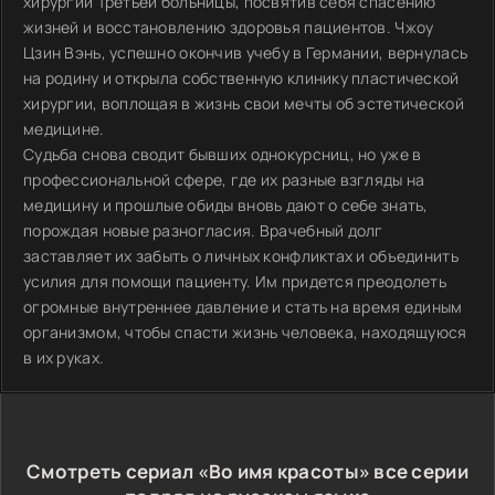
хирургии Третьей больницы, посвятив себя спасению
жизней и восстановлению здоровья пациентов. Чжоу
Цзин Вэнь, успешно окончив учебу в Германии, вернулась
на родину и открыла собственную клинику пластической
хирургии, воплощая в жизнь свои мечты об эстетической
медицине.
Судьба снова сводит бывших однокурсниц, но уже в
профессиональной сфере, где их разные взгляды на
медицину и прошлые обиды вновь дают о себе знать,
порождая новые разногласия. Врачебный долг
заставляет их забыть о личных конфликтах и объединить
усилия для помощи пациенту. Им придется преодолеть
огромные внутреннее давление и стать на время единым
организмом, чтобы спасти жизнь человека, находящуюся
в их руках.
Смотреть сериал «Во имя красоты» все серии