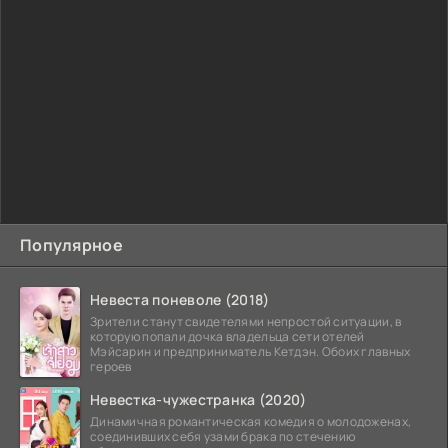
Популярное
Невеста поневоле (2018)
Зрители станут свидетелями непростой ситуации, в
которую попали дочка владельца сети отелей
Мэйсарин и предприниматель Кетдэн. Обоих главных
героев
Невестка-чужестранка (2020)
Динамичная романтическая комедия о молодоженах,
соединивших себя узами брака по стечению