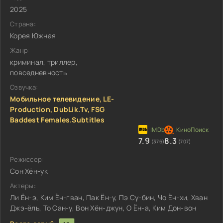
2025
Страна:
Корея Южная
Жанр:
криминал, триллер,
повседневность
Озвучка:
Мобильное телевидение, LE-
Production, DubLik.Tv, FSG
Baddest Females.Subtitles
7.9
8.3
(376)
(707)
Режиссер:
Сон Хён-ук
Актеры:
Ли Ён-э, Ким Ён-гван, Пак Ён-у, Пэ Су-бин, Чо Ён-хи, Хван
Джэ-ёль, То Сан-у, Вон Хён-джун, О Ён-а, Ким Дон-вон