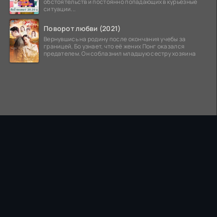
обстоятельств и постоянно попадающих в курьезные
ситуации...
Поворот любви (2021)
Вернувшись на родину после окончания учебы за
границей, Бо узнает, что её жених Понг оказался
предателем. Он соблазнил младшую сестру хозяина