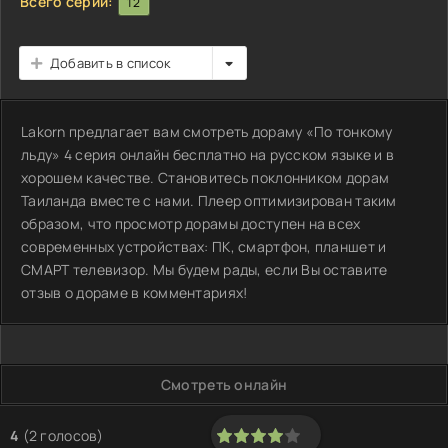
Всего серий:
12
Добавить в список
Lakorn предлагает вам смотреть дораму «По тонкому
льду» 4 серия онлайн бесплатно на русском языке и в
хорошем качестве. Становитесь поклонником дорам
Таиланда вместе с нами. Плеер оптимизирован таким
образом, что просмотр дорамы доступен на всех
современных устройствах: ПК, смартфон, планшет и
СМАРТ телевизор. Мы будем рады, если Вы оставите
отзыв о дораме в комментариях!
Смотреть онлайн
4
(
2
голосов)
80
1
2
3
4
5