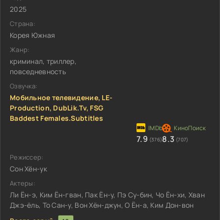
2025
Страна:
Корея Южная
Жанр:
криминал, триллер,
повседневность
Озвучка:
Мобильное телевидение, LE-
Production, DubLik.Tv, FSG
Baddest Females.Subtitles
7.9
8.3
(376)
(707)
Режиссер:
Сон Хён-ук
Актеры:
Ли Ён-э, Ким Ён-гван, Пак Ён-у, Пэ Су-бин, Чо Ён-хи, Хван
Джэ-ёль, То Сан-у, Вон Хён-джун, О Ён-а, Ким Дон-вон