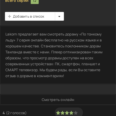
Всего серий:
12
Добавить в список
Lakorn предлагает вам смотреть дораму «По тонкому
льду» 7 серия онлайн бесплатно на русском языке и в
хорошем качестве. Становитесь поклонником дорам
Таиланда вместе с нами. Плеер оптимизирован таким
образом, что просмотр дорамы доступен на всех
современных устройствах: ПК, смартфон, планшет и
СМАРТ телевизор. Мы будем рады, если Вы оставите
отзыв о дораме в комментариях!
Смотреть онлайн
4
(
2
голосов)
80
1
2
3
4
5