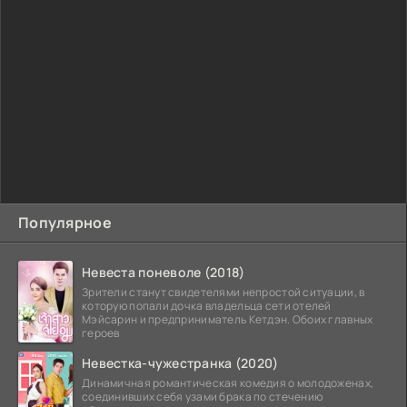
Популярное
Невеста поневоле (2018)
Зрители станут свидетелями непростой ситуации, в
которую попали дочка владельца сети отелей
Мэйсарин и предприниматель Кетдэн. Обоих главных
героев
Невестка-чужестранка (2020)
Динамичная романтическая комедия о молодоженах,
соединивших себя узами брака по стечению