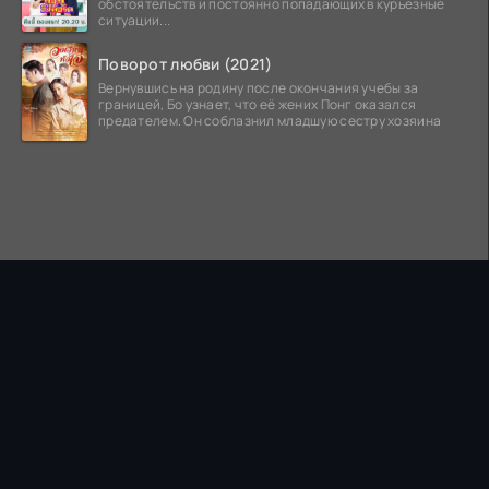
обстоятельств и постоянно попадающих в курьезные
ситуации...
Поворот любви (2021)
Вернувшись на родину после окончания учебы за
границей, Бо узнает, что её жених Понг оказался
предателем. Он соблазнил младшую сестру хозяина