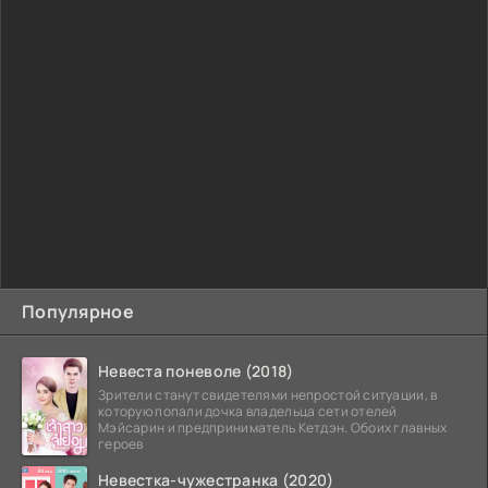
Популярное
Невеста поневоле (2018)
Зрители станут свидетелями непростой ситуации, в
которую попали дочка владельца сети отелей
Мэйсарин и предприниматель Кетдэн. Обоих главных
героев
Невестка-чужестранка (2020)