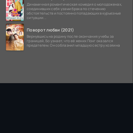
Динамичная романтическая комедия о молодоженах,
соединивших себя узами брака по стечению
обстоятельств и постоянно попадающих в курьезные
ситуации...
Поворот любви (2021)
Вернувшись на родину после окончания учебы за
границей, Бо узнает, что её жених Понг оказался
предателем. Он соблазнил младшую сестру хозяина