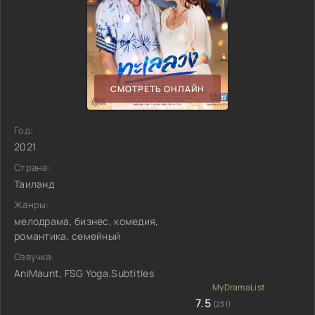
СМОТРЕТЬ ОНЛАЙН
Год:
2021
Страна:
Таиланд
Жанры:
мелодрама, бизнес, комедия,
романтика, семейный
Озвучка:
AniMaunt, FSG Yoga.Subtitles
7.5
(231)