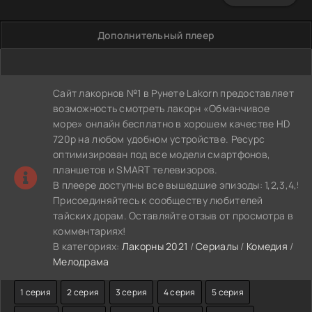
Дополнительный плеер
Сайт лакорнов №1 в Рунете Lakorn предоставляет
возможность смотреть лакорн «Обманчивое
море» онлайн бесплатно в хорошем качестве HD
720p на любом удобном устройстве. Ресурс
оптимизирован под все модели смартфонов,
планшетов и SMART телевизоров.
В плеере доступны все вышедшие эпизоды: 1,2,3,4,5,6,7,8,
Присоединяйтесь к сообществу любителей
тайских дорам. Оставляйте отзыв от просмотра в
комментариях!
В категориях:
Лакорны 2021
/
Сериалы
/
Комедия
/
Мелодрама
1 серия
2 серия
3 серия
4 серия
5 серия