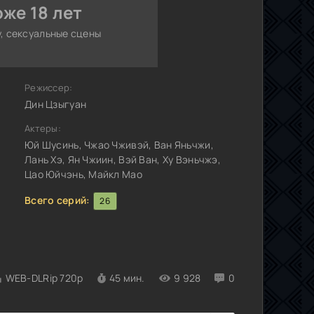
же 18 лет
, сексуальные сцены
Режиссер:
Дин Цзыгуан
Актеры:
Юй Шусинь, Чжао Чживэй, Ван Яньчжи,
Лань Хэ, Ян Чжиин, Вэй Ван, Ху Вэньчжэ,
Цао Юйчэнь, Майкл Мао
Всего серий:
26
WEB-DLRip 720p
45 мин.
9 928
0