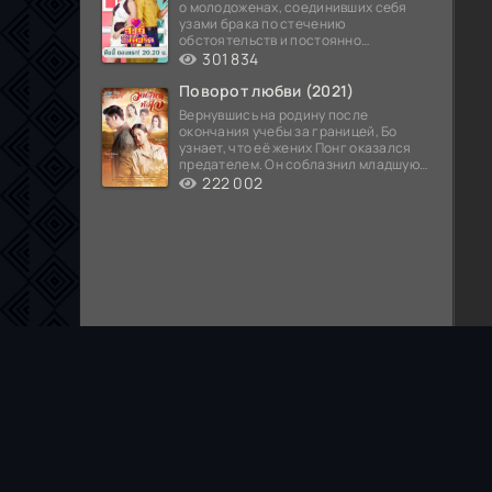
о молодоженах, соединивших себя
узами брака по стечению
обстоятельств и постоянно
попадающих в курьезные ситуации...
301 834
Поворот любви (2021)
Вернувшись на родину после
окончания учебы за границей, Бо
узнает, что её жених Понг оказался
предателем. Он соблазнил младшую
сестру хозяина
222 002