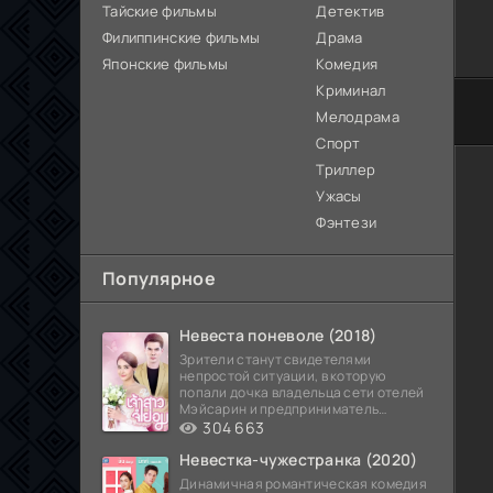
Тайские фильмы
Детектив
Филиппинские фильмы
Драма
Японские фильмы
Комедия
Криминал
0
1
2
3
4
5
Мелодрама
Спорт
Триллер
Ужасы
Фэнтези
Популярное
Невеста поневоле (2018)
Зрители станут свидетелями
непростой ситуации, в которую
попали дочка владельца сети отелей
Мэйсарин и предприниматель
Кетдэн. Обоих главных героев
304 663
Невестка-чужестранка (2020)
Динамичная романтическая комедия