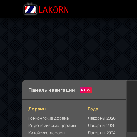
Панель навигации
Дорамы
Года
Гонконгские дорамы
Лакорны 2026
Индонезийские дорамы
Лакорны 2025
Китайские дорамы
Лакорны 2024