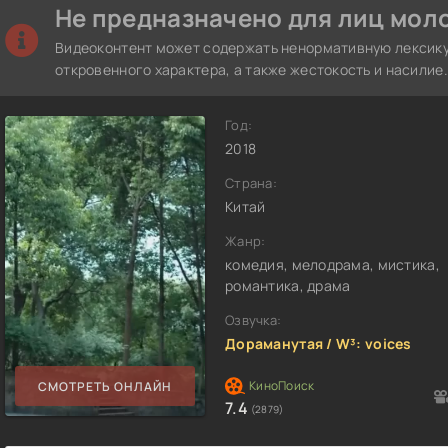
Не предназначено для лиц моло
Видеоконтент может содержать ненормативную лексику
откровенного характера, а также жестокость и насилие.
Год:
2018
Страна:
Китай
Жанр:
комедия, мелодрама, мистика,
романтика, драма
Озвучка:
Дораманутая / W³: voices
СМОТРЕТЬ ОНЛАЙН
7.4
(2879)