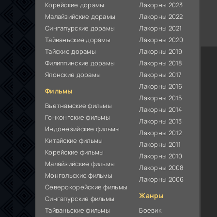
Корейские дорамы
Лакорны 2023
Малайзийские дорамы
Лакорны 2022
Сингапурские дорамы
Лакорны 2021
Тайваньские дорамы
Лакорны 2020
Тайские дорамы
Лакорны 2019
Филиппинские дорамы
Лакорны 2018
Японские дорамы
Лакорны 2017
Лакорны 2016
Фильмы
Лакорны 2015
Вьетнамские фильмы
Лакорны 2014
Гонконгские фильмы
Лакорны 2013
Индонезийские фильмы
Лакорны 2012
Китайские фильмы
Лакорны 2011
Корейские фильмы
Лакорны 2010
Малайзийские фильмы
Лакорны 2008
Монгольские фильмы
Лакорны 2006
Северокорейские фильмы
Жанры
Сингапурские фильмы
Тайваньские фильмы
Боевик