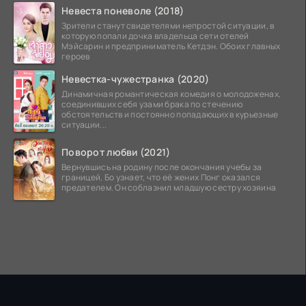
Невеста поневоле (2018)
Зрители станут свидетелями непростой ситуации, в
которую попали дочка владельца сети отелей
Мэйсарин и предприниматель Кетдэн. Обоих главных
героев
Невестка-чужестранка (2020)
Динамичная романтическая комедия о молодоженах,
соединивших себя узами брака по стечению
обстоятельств и постоянно попадающих в курьезные
ситуации...
Поворот любви (2021)
Вернувшись на родину после окончания учебы за
границей, Бо узнает, что её жених Понг оказался
предателем. Он соблазнил младшую сестру хозяина