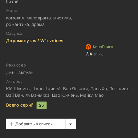
Китай
Жанр:
комедия, мелодрама, мистика,
романтика, драма
Озвучка:
Дораманутая / W³: voices
7.4
(2879)
Режиссер:
Дин Цзыгуан
Актеры:
Юй Шусинь, Чжао Чживэй, Ван Яньчжи, Лань Хэ, Ян Чжиин,
Вэй Ван, Ху Вэньчжэ, Цао Юйчэнь, Майкл Мао
Всего серий:
26
Добавить в список