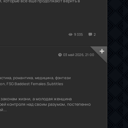
, которые все еще продолжают верить в
9 335
2
03 май 2026, 21:00
стика, романтика, медицина, фэнтези
on, FSG Baddest Females.Subtitles
 законам жизни, а молодая женщина
рей контроля над своим разумом, постепенно
й...