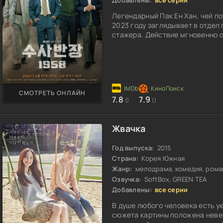
Легендарный Пак Ен Хан, чей п
2023 году заглядывает в отдел
стажера. Действие мгновенно о
СМОТРЕТЬ ОНЛАЙН
7.8
7.9
()
()
Жвачка
Год выпуска:
2015
Страна:
Корея Южная
Жанр:
мелодрама, комедия, рома
Озвучка:
SoftBox, GREEN TEA
Добавлены:
все серии
В душе любого человека есть ую
сюжета картины положена неве