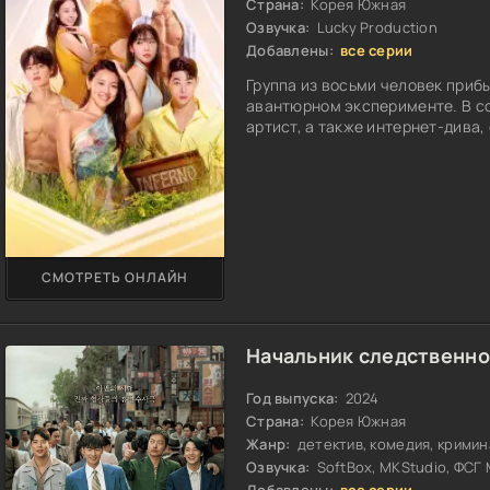
Страна:
Корея Южная
Озвучка:
Lucky Production
Добавлены:
все серии
Группа из восьми человек прибы
авантюрном эксперименте. В со
артист, а также интернет-дива, 
СМОТРЕТЬ ОНЛАЙН
Начальник следственног
Год выпуска:
2024
Страна:
Корея Южная
Жанр:
детектив, комедия, кримина
Озвучка:
SoftBox, MKStudio, ФСГ 
Добавлены:
все серии