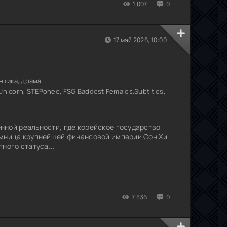
1 007
0
17 май 2026, 10:00
нтика, драма
Unicorn, STEPonee, FSG Baddest Females.Subtitles,
нной реальности, где корейское государство
емница крупнейшей финансовой империи Сон Хи
ного статуса...
7 836
0