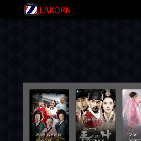
Жемчужина
Моя
дворца
Король и я
золо