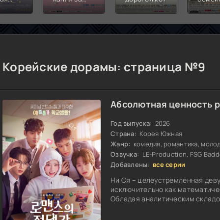
ь
каплей
Корейские дорамы: страница №9
Абсолютная ценность 
Год выпуска:
2026
Страна:
Корея Южная
Жанр:
комедия, романтика, моло
Озвучка:
LE-Production, FSG Badd
Добавлены:
все серии
Ни Ся – целеустремленная дев
исключительно как математиче
Обладая аналитическим складом