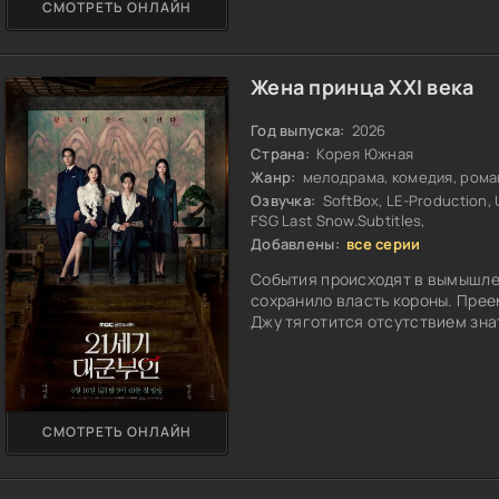
СМОТРЕТЬ ОНЛАЙН
Жена принца XXI века
Год выпуска:
2026
Страна:
Корея Южная
Жанр:
мелодрама, комедия, рома
Озвучка:
SoftBox, LE-Production, 
FSG Last Snow.Subtitles,
Добавлены:
все серии
События происходят в вымышле
сохранило власть короны. Пре
Джу тяготится отсутствием знат
СМОТРЕТЬ ОНЛАЙН