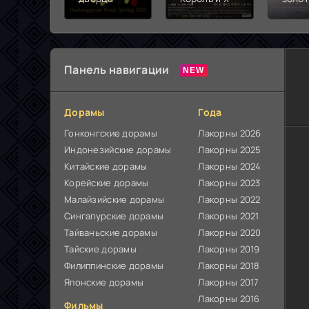
жизн
Панель навигации
Дорамы
Года
Гонконгские дорамы
Лакорны 2026
Индонезийские дорамы
Лакорны 2025
Китайские дорамы
Лакорны 2024
Корейские дорамы
Лакорны 2023
Малайзийские дорамы
Лакорны 2022
Сингапурские дорамы
Лакорны 2021
Тайваньские дорамы
Лакорны 2020
Тайские дорамы
Лакорны 2019
Филиппинские дорамы
Лакорны 2018
Японские дорамы
Лакорны 2017
Лакорны 2016
Фильмы