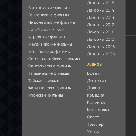
Лакорны 2015
Вьетнамские фильмы
Лакорны 2014
Гонконгские фильмы
Лакорны 2013
Индонезийские фильмы
Лакорны 2012
Китайские фильмы
Лакорны 2011
Корейские фильмы
Лакорны 2010
Малайзийские фильмы
Лакорны 2008
Монгольские фильмы
Лакорны 2006
Северокорейские фильмы
Жанры
Сингапурские фильмы
Тайваньские фильмы
Боевик
Тайские фильмы
Детектив
Филиппинские фильмы
Драма
Японские фильмы
Комедия
Криминал
Мелодрама
Спорт
Триллер
Ужасы