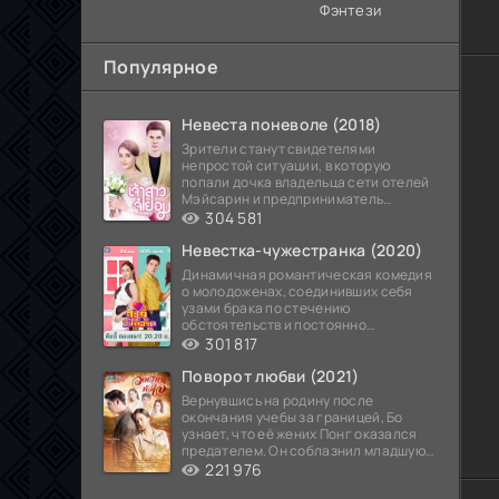
Фэнтези
Популярное
Невеста поневоле (2018)
Зрители станут свидетелями
непростой ситуации, в которую
попали дочка владельца сети отелей
Мэйсарин и предприниматель
Кетдэн. Обоих главных героев
304 581
Невестка-чужестранка (2020)
Динамичная романтическая комедия
о молодоженах, соединивших себя
узами брака по стечению
обстоятельств и постоянно
попадающих в курьезные ситуации...
301 817
Поворот любви (2021)
Вернувшись на родину после
окончания учебы за границей, Бо
узнает, что её жених Понг оказался
предателем. Он соблазнил младшую
сестру хозяина
221 976