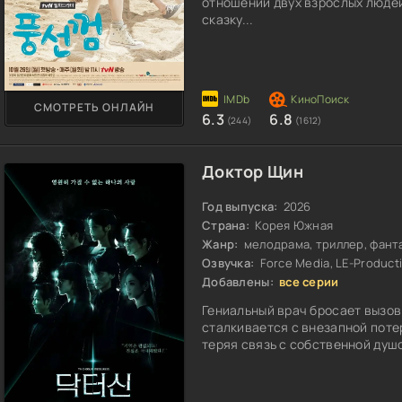
отношений двух взрослых людей
сказку...
СМОТРЕТЬ ОНЛАЙН
6.3
6.8
(244)
(1612)
Доктор Щин
Год выпуска:
2026
Страна:
Корея Южная
Жанр:
мелодрама, триллер, фанта
Озвучка:
Force Media, LE-Producti
Добавлены:
все серии
Гениальный врач бросает вызов
сталкивается с внезапной поте
теряя связь с собственной душо