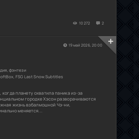
10 272
2
19 май 2026, 20:00
дия, фэнтези
SoftBox, FSG Last Snow.Subtitles
 когда планету охватила паника из-за
винциальном городке Хэсон разворачиваются
ежная жизнь взбалмошной Чэ-ни,
нально меняется...