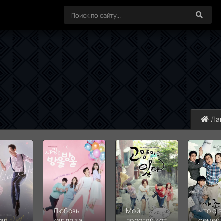
Ла
Любовь
Мой
Что с 
тая
капля за
дорогой кот
семей