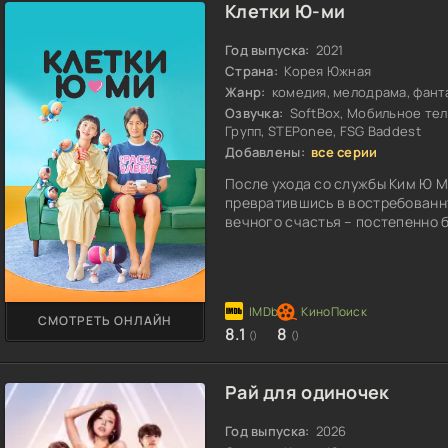
Клетки Ю-ми
Год выпуска:
2021
Страна:
Корея Южная
Жанр:
комедия, мелодрама, фанта
Озвучка:
SoftBox, Мобильное теле
Групп, STEPonee, FSG Baddest
Добавлены:
все серии
После ухода со службы Ким Ю М
превратившись в востребованн
вечного счастья – постепенно 
СМОТРЕТЬ ОНЛАЙН
8.1
8
()
()
Рай для одиночек
Год выпуска:
2026