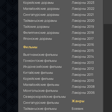
Корейские дорамы
Лакорны 2023
Малайзийские дорамы
Лакорны 2022
Сингапурские дорамы
Лакорны 2021
Тайваньские дорамы
Лакорны 2020
Тайские дорамы
Лакорны 2019
Филиппинские дорамы
Лакорны 2018
Японские дорамы
Лакорны 2017
Лакорны 2016
Фильмы
Лакорны 2015
Вьетнамские фильмы
Лакорны 2014
Гонконгские фильмы
Лакорны 2013
Индонезийские фильмы
Лакорны 2012
Китайские фильмы
Лакорны 2011
Корейские фильмы
Лакорны 2010
Малайзийские фильмы
Лакорны 2008
Монгольские фильмы
Лакорны 2006
Северокорейские фильмы
Жанры
Сингапурские фильмы
Тайваньские фильмы
Боевик