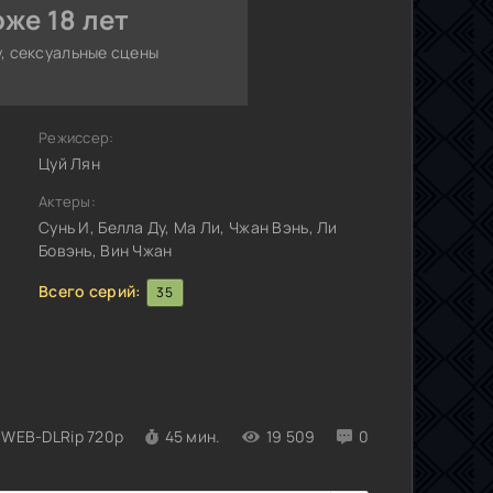
же 18 лет
, сексуальные сцены
Режиссер:
Цуй Лян
Актеры:
Сунь И, Белла Ду, Ма Ли, Чжан Вэнь, Ли
Бовэнь, Вин Чжан
Всего серий:
35
WEB-DLRip 720p
45 мин.
19 509
0