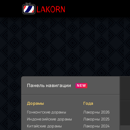
Панель навигации
Дорамы
Года
Гонконгские дорамы
Лакорны 2026
Индонезийские дорамы
Лакорны 2025
Китайские дорамы
Лакорны 2024