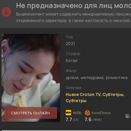
Не предназначено для лиц моло
Видеоконтент может содержать ненормативную лексику
откровенного характера, а также жестокость и насилие.
Год:
2021
Страна:
Китай
Жанр:
драма, мелодрама, романтика
Озвучка:
Huace Croton TV, Субтитры,
Субтитры
СМОТРЕТЬ ОНЛАЙН
7.7
7.6
(43)
(7883)