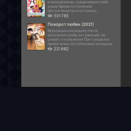
о молодоженах, соединивших себя
узами брака по стечению
обстоятельств и постоянно
попадающих в курьезные ситуации...
301 783
Поворот любви (2021)
Вернувшись на родину после
окончания учебы за границей, Бо
узнает, что её жених Понг оказался
предателем. Он соблазнил младшую
сестру хозяина
221 882