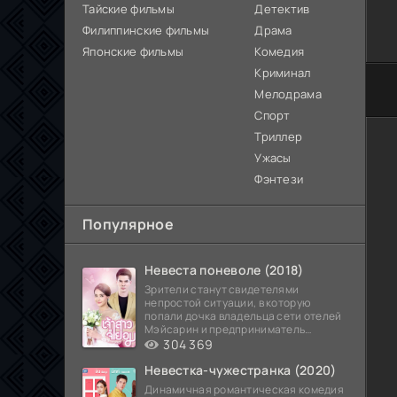
Тайские фильмы
Детектив
Филиппинские фильмы
Драма
Японские фильмы
Комедия
Криминал
60
Мелодрама
Спорт
Триллер
Ужасы
Фэнтези
Популярное
Невеста поневоле (2018)
Зрители станут свидетелями
непростой ситуации, в которую
попали дочка владельца сети отелей
Мэйсарин и предприниматель
Кетдэн. Обоих главных героев
304 369
Невестка-чужестранка (2020)
Динамичная романтическая комедия