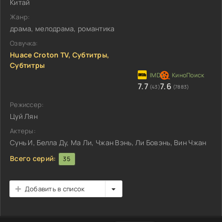
Китай
Жанр:
драма, мелодрама, романтика
Озвучка:
Huace Croton TV, Субтитры,
Субтитры
7.7
7.6
(43)
(7883)
Режиссер:
Цуй Лян
Актеры:
Сунь И, Белла Ду, Ма Ли, Чжан Вэнь, Ли Бовэнь, Вин Чжан
Всего серий:
35
Добавить в список