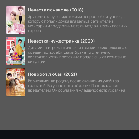
Невеста поневоле (2018)
Зрители станут свидетелями непростой ситуации, в
которую попали дочка владельца сети отелей
Мэйсарин и предприниматель Кетдэн. Обоих главных
героев
Невестка-чужестранка (2020)
Динамичная романтическая комедия о молодоженах,
соединивших себя узами брака по стечению
обстоятельств и постоянно попадающих в курьезные
ситуации...
Поворот любви (2021)
Вернувшись на родину после окончания учебы за
границей, Бо узнает, что её жених Понг оказался
предателем. Он соблазнил младшую сестру хозяина