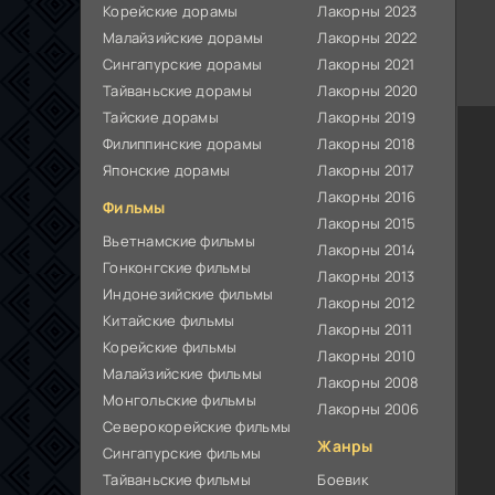
Корейские дорамы
Лакорны 2023
Малайзийские дорамы
Лакорны 2022
Сингапурские дорамы
Лакорны 2021
Тайваньские дорамы
Лакорны 2020
Тайские дорамы
Лакорны 2019
Филиппинские дорамы
Лакорны 2018
Японские дорамы
Лакорны 2017
Лакорны 2016
Фильмы
Лакорны 2015
Вьетнамские фильмы
Лакорны 2014
Гонконгские фильмы
Лакорны 2013
Индонезийские фильмы
Лакорны 2012
Китайские фильмы
Лакорны 2011
Корейские фильмы
Лакорны 2010
Малайзийские фильмы
Лакорны 2008
Монгольские фильмы
Лакорны 2006
Северокорейские фильмы
Жанры
Сингапурские фильмы
Тайваньские фильмы
Боевик