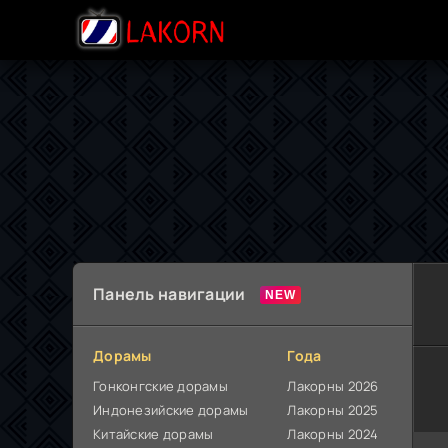
Панель навигации
Дорамы
Года
Гонконгские дорамы
Лакорны 2026
Индонезийские дорамы
Лакорны 2025
Китайские дорамы
Лакорны 2024