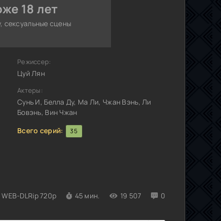
же 18 лет
, сексуальные сцены
Режиссер:
Цуй Лян
Актеры:
Сунь И, Белла Ду, Ма Ли, Чжан Вэнь, Ли
Бовэнь, Вин Чжан
Всего серий:
35
WEB-DLRip 720p
45 мин.
19 507
0