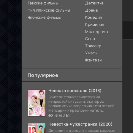
Тайские фильмы
Детектив
Филиппинские фильмы
Драма
Японские фильмы
Комедия
Криминал
60
Мелодрама
Спорт
Триллер
Ужасы
Фэнтези
Популярное
Невеста поневоле (2018)
Зрители станут свидетелями
непростой ситуации, в которую
попали дочка владельца сети отелей
Мэйсарин и предприниматель
Кетдэн. Обоих главных героев
304 352
Невестка-чужестранка (2020)
Динамичная романтическая комедия