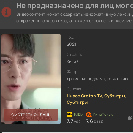
Не предназначено для лиц моло
Видеоконтент может содержать ненормативную лексику
откровенного характера, а также жестокость и насилие.
Год:
2021
Страна:
Китай
Жанр:
драма, мелодрама, романтика
Озвучка:
Huace Croton TV, Субтитры,
Субтитры
СМОТРЕТЬ ОНЛАЙН
7.7
7.6
(43)
(7883)