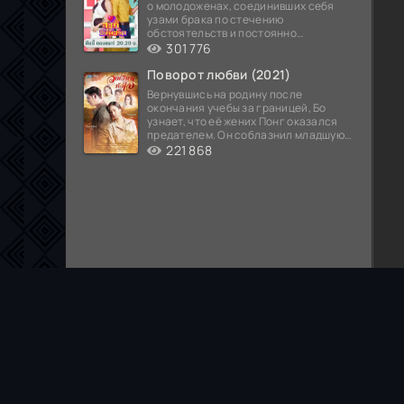
о молодоженах, соединивших себя
узами брака по стечению
обстоятельств и постоянно
попадающих в курьезные ситуации...
301 776
Поворот любви (2021)
Вернувшись на родину после
окончания учебы за границей, Бо
узнает, что её жених Понг оказался
предателем. Он соблазнил младшую
сестру хозяина
221 868