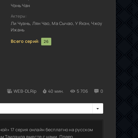
Чэнь Чан
Актеры:
Ли Чуань, Лян Чао, Ма Сычао, У Яхэн, Чжоу
Ижань
Всего серий:
26
WEB-DLRip
40 мин.
5 706
0
ной» 17 серия онлайн бесплатно на русском
ам Таиланда вместе с нами. Плеер