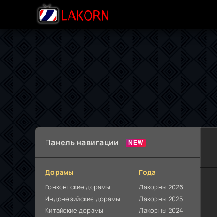
Панель навигации
Дорамы
Года
Гонконгские дорамы
Лакорны 2026
Индонезийские дорамы
Лакорны 2025
Китайские дорамы
Лакорны 2024