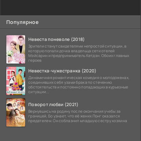
Популярное
Невеста поневоле (2018)
Зрители станут свидетелями непростой ситуации, в
которую попали дочка владельца сети отелей
Мэйсарин и предприниматель Кетдэн. Обоих главных
героев
Невестка-чужестранка (2020)
Динамичная романтическая комедия о молодоженах,
соединивших себя узами брака по стечению
обстоятельств и постоянно попадающих в курьезные
ситуации...
Поворот любви (2021)
Вернувшись на родину после окончания учебы за
границей, Бо узнает, что её жених Понг оказался
предателем. Он соблазнил младшую сестру хозяина