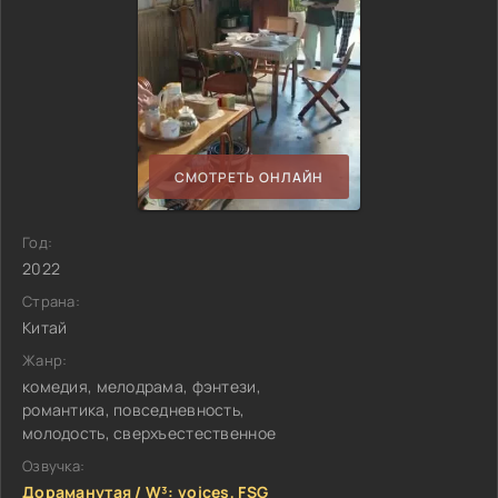
СМОТРЕТЬ ОНЛАЙН
Год:
2022
Страна:
Китай
Жанр:
комедия, мелодрама, фэнтези,
романтика, повседневность,
молодость, сверхъестественное
Озвучка:
Дораманутая / W³: voices, FSG