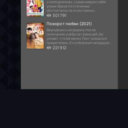
о молодоженах, соединивших себя
узами брака по стечению
обстоятельств и постоянно
попадающих в курьезные ситуации...
301 791
Поворот любви (2021)
Вернувшись на родину после
окончания учебы за границей, Бо
узнает, что её жених Понг оказался
предателем. Он соблазнил младшую
сестру хозяина
221 912