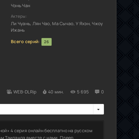
Чэнь Чан
Актеры:
Ли Чуань, Лян Чао, Ма Сычао, У Яхэн, Чжоу
Ижань
Всего серий:
26
WEB-DLRip
40 мин.
5 695
0
ной» 4 серия онлайн бесплатно на русском
ам Таиланда вместе с нами. Плеер