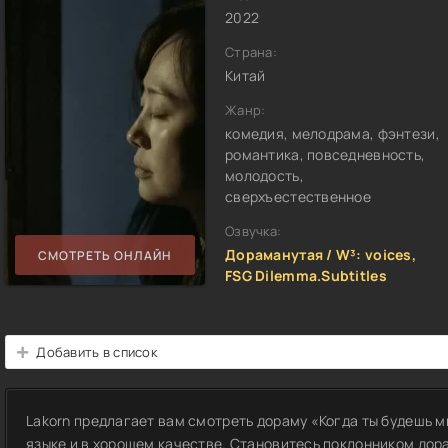
2022
Страна:
Китай
Жанр:
комедия, мелодрама, фэнтези,
романтика, повседневность,
молодость,
сверхъестественное
Озвучка:
Дораманутая / W³: voices,
СМОТРЕТЬ ОНЛАЙН
FSG Dilemma.Subtitles
Добавить в список
Lakorn предлагает вам смотреть дораму «Когда ты будешь м
языке и в хорошем качестве. Становитесь поклонником дор