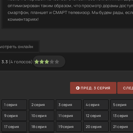
оптимизирован таким образом, что просмотр дорамы доступ
смартфон, планшет и СМАРТ телевизор. Мы будем рады, если
комментариях!
мотреть онлайн
3.3
(
4
голосов)
1
2
3
4
5
ПРЕД. 3 СЕРИЯ
СЛЕД
1 серия
2 серия
3 серия
4 серия
5 серия
9 серия
10 серия
11 серия
12 серия
13 серия
17 серия
18 серия
19 серия
20 серия
21 серия