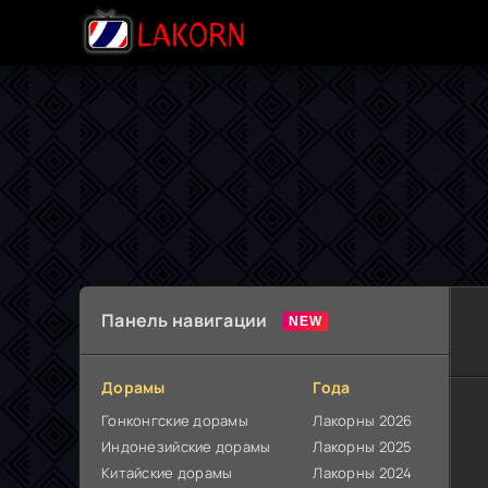
Панель навигации
Дорамы
Года
Гонконгские дорамы
Лакорны 2026
Индонезийские дорамы
Лакорны 2025
Китайские дорамы
Лакорны 2024