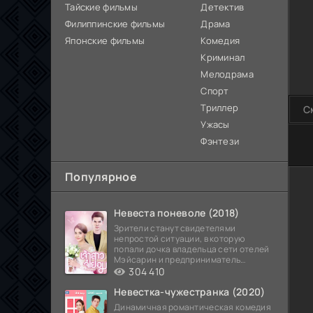
Тайские фильмы
Детектив
Филиппинские фильмы
Драма
Японские фильмы
Комедия
Криминал
Мелодрама
Спорт
Триллер
С
Ужасы
Фэнтези
60
Популярное
Невеста поневоле (2018)
Зрители станут свидетелями
непростой ситуации, в которую
попали дочка владельца сети отелей
Мэйсарин и предприниматель
Кетдэн. Обоих главных героев
304 410
Невестка-чужестранка (2020)
Динамичная романтическая комедия