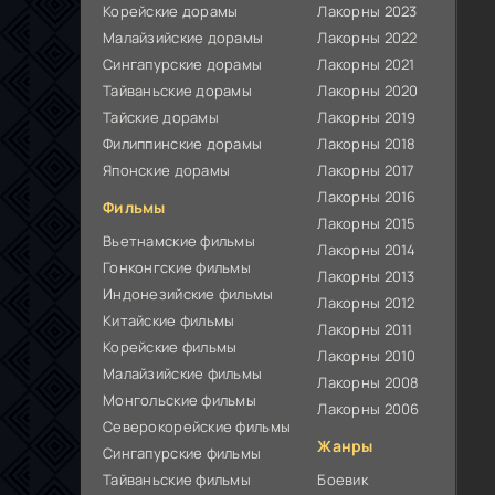
Корейские дорамы
Лакорны 2023
Малайзийские дорамы
Лакорны 2022
Сингапурские дорамы
Лакорны 2021
Тайваньские дорамы
Лакорны 2020
Тайские дорамы
Лакорны 2019
Филиппинские дорамы
Лакорны 2018
Японские дорамы
Лакорны 2017
Лакорны 2016
Фильмы
Лакорны 2015
Вьетнамские фильмы
Лакорны 2014
Гонконгские фильмы
Лакорны 2013
Индонезийские фильмы
Лакорны 2012
Китайские фильмы
Лакорны 2011
Корейские фильмы
Лакорны 2010
Малайзийские фильмы
Лакорны 2008
Монгольские фильмы
Лакорны 2006
Северокорейские фильмы
Жанры
Сингапурские фильмы
Тайваньские фильмы
Боевик