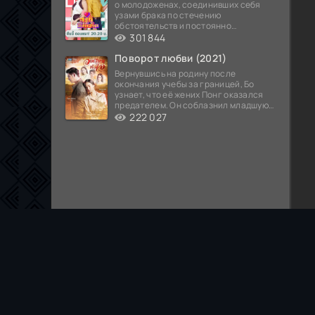
о молодоженах, соединивших себя
узами брака по стечению
обстоятельств и постоянно
попадающих в курьезные ситуации...
301 844
Поворот любви (2021)
Вернувшись на родину после
окончания учебы за границей, Бо
узнает, что её жених Понг оказался
предателем. Он соблазнил младшую
сестру хозяина
222 027