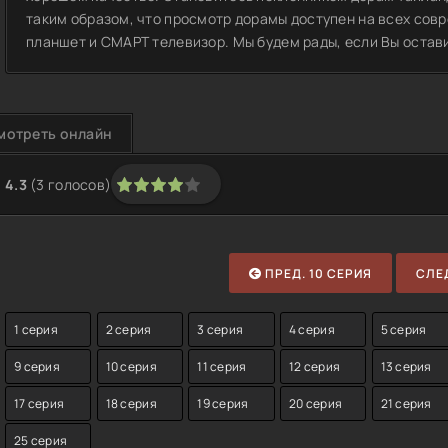
таким образом, что просмотр дорамы доступен на всех совр
планшет и СМАРТ телевизор. Мы будем рады, если Вы остав
мотреть онлайн
4.3
(
3
голосов)
1
2
3
4
5
ПРЕД. 10 СЕРИЯ
СЛЕД
1 серия
2 серия
3 серия
4 серия
5 серия
9 серия
10 серия
11 серия
12 серия
13 серия
17 серия
18 серия
19 серия
20 серия
21 серия
25 серия