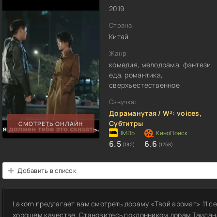
2019
Страна:
Китай
Жанр:
комедия, мелодрама, фэнтези,
еда, романтика,
сверхъестественное
Озвучка:
Дораманутая / W³: voices,
Субтитры
СМОТРЕТЬ ОНЛАЙН
6.5
6.6
(182)
(1758)
Добавить в список
Lakorn предлагает вам смотреть дораму «Твой аромат» 11 се
хорошем качестве. Становитесь поклонником дорам Таилан