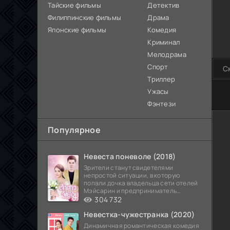
Тайские фильмы
Детектив
Филиппинские фильмы
Драма
Японские фильмы
Комедия
Криминал
Мелодрама
Спорт
С
Триллер
Ужасы
80
Фэнтези
Популярное
Невеста поневоле (2018)
Зрители станут свидетелями
непростой ситуации, в которую
попали дочка владельца сети отелей
Мэйсарин и предприниматель
Кетдэн. Обоих главных героев
304 732
Невестка-чужестранка (2020)
Динамичная романтическая комедия