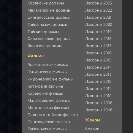
Корейские дорамы
Лакорны 2023
Малайзийские дорамы
Лакорны 2022
Сингапурские дорамы
Лакорны 2021
Тайваньские дорамы
Лакорны 2020
Тайские дорамы
Лакорны 2019
Филиппинские дорамы
Лакорны 2018
Японские дорамы
Лакорны 2017
Лакорны 2016
Фильмы
Лакорны 2015
Вьетнамские фильмы
Лакорны 2014
Гонконгские фильмы
Лакорны 2013
Индонезийские фильмы
Лакорны 2012
Китайские фильмы
Лакорны 2011
Корейские фильмы
Лакорны 2010
Малайзийские фильмы
Лакорны 2008
Монгольские фильмы
Лакорны 2006
Северокорейские фильмы
Жанры
Сингапурские фильмы
Тайваньские фильмы
Боевик