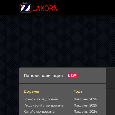
Панель навигации
Дорамы
Года
Гонконгские дорамы
Лакорны 2026
Индонезийские дорамы
Лакорны 2025
Китайские дорамы
Лакорны 2024