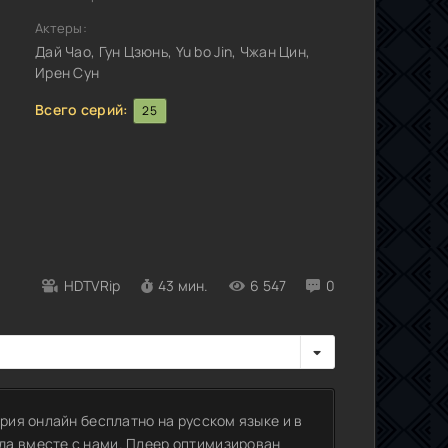
Актеры:
Дай Чао, Гун Цзюнь, Yu bo Jin, Чжан Цин,
Ирен Сун
Всего серий:
25
HDTVRip
43 мин.
6 547
0
рия онлайн бесплатно на русском языке и в
да вместе с нами. Плеер оптимизирован