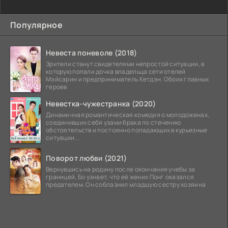
Популярное
Невеста поневоле (2018)
Зрители станут свидетелями непростой ситуации, в
которую попали дочка владельца сети отелей
Мэйсарин и предприниматель Кетдэн. Обоих главных
героев
Невестка-чужестранка (2020)
Динамичная романтическая комедия о молодоженах,
соединивших себя узами брака по стечению
обстоятельств и постоянно попадающих в курьезные
ситуации...
Поворот любви (2021)
Вернувшись на родину после окончания учебы за
границей, Бо узнает, что её жених Понг оказался
предателем. Он соблазнил младшую сестру хозяина