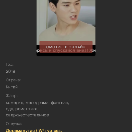
СМОТРЕТЬ ОНЛАЙН
Год:
2019
Страна:
Китай
Жанр:
комедия, мелодрама, фэнтези,
еда, романтика,
сверхъестественное
Озвучка:
Дораманутая / W³: voices,