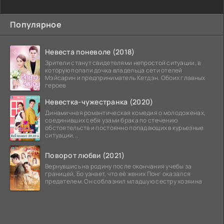
Популярное
Невеста поневоле (2018)
Зрители станут свидетелями непростой ситуации, в
которую попали дочка владельца сети отелей
Мэйсарин и предприниматель Кетдэн. Обоих главных
героев
Невестка-чужестранка (2020)
Динамичная романтическая комедия о молодоженах,
соединивших себя узами брака по стечению
обстоятельств и постоянно попадающих в курьезные
ситуации...
Поворот любви (2021)
Вернувшись на родину после окончания учебы за
границей, Бо узнает, что её жених Понг оказался
предателем. Он соблазнил младшую сестру хозяина