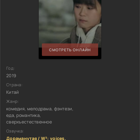
СМОТРЕТЬ ОНЛАЙН
Год:
2019
Страна:
Китай
Жанр:
комедия, мелодрама, фэнтези,
еда, романтика,
сверхъестественное
Озвучка:
Дораманутая / W³: voices,