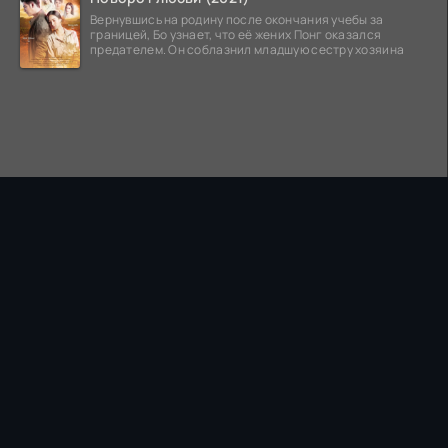
Вернувшись на родину после окончания учебы за
границей, Бо узнает, что её жених Понг оказался
предателем. Он соблазнил младшую сестру хозяина
ПРАВООБЛАДАТЕЛЯМ