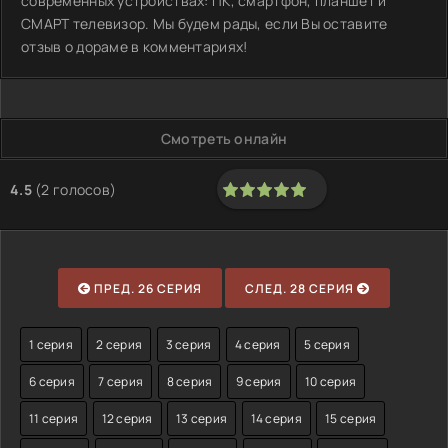
современных устройствах: ПК, смартфон, планшет и
СМАРТ телевизор. Мы будем рады, если Вы оставите
отзыв о дораме в комментариях!
Смотреть онлайн
4.5
(
2
голосов)
100
1
2
3
4
5
ПРЕД. 26 СЕРИЯ
СЛЕД. 28 СЕРИЯ
1 серия
2 серия
3 серия
4 серия
5 серия
6 серия
7 серия
8 серия
9 серия
10 серия
11 серия
12 серия
13 серия
14 серия
15 серия