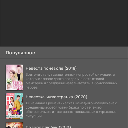
Популярное
Невеста поневоле (2018)
Зрители станут свидетелями непростой ситуации, в
которую попали дочка владельца сети отелей
Мэйсарин и предприниматель Кетдэн. Обоих главных
героев
Невестка-чужестранка (2020)
Динамичная романтическая комедия о молодоженах,
соединивших себя узами брака по стечению
обстоятельств и постоянно попадающих в курьезные
ситуации...
Поворот любви (2021)