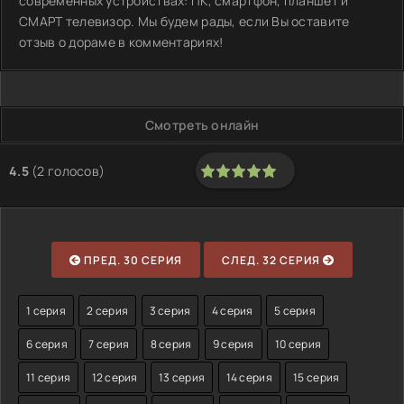
современных устройствах: ПК, смартфон, планшет и
СМАРТ телевизор. Мы будем рады, если Вы оставите
отзыв о дораме в комментариях!
Смотреть онлайн
4.5
(
2
голосов)
100
1
2
3
4
5
ПРЕД. 30 СЕРИЯ
СЛЕД. 32 СЕРИЯ
1 серия
2 серия
3 серия
4 серия
5 серия
6 серия
7 серия
8 серия
9 серия
10 серия
11 серия
12 серия
13 серия
14 серия
15 серия