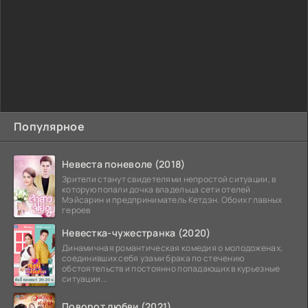
Популярное
Невеста поневоле (2018)
Зрители станут свидетелями непростой ситуации, в
которую попали дочка владельца сети отелей
Мэйсарин и предприниматель Кетдэн. Обоих главных
героев
Невестка-чужестранка (2020)
Динамичная романтическая комедия о молодоженах,
соединивших себя узами брака по стечению
обстоятельств и постоянно попадающих в курьезные
ситуации...
Поворот любви (2021)