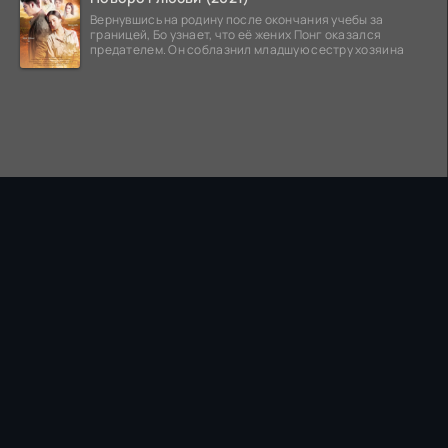
Вернувшись на родину после окончания учебы за
границей, Бо узнает, что её жених Понг оказался
предателем. Он соблазнил младшую сестру хозяина
ПРАВООБЛАДАТЕЛЯМ