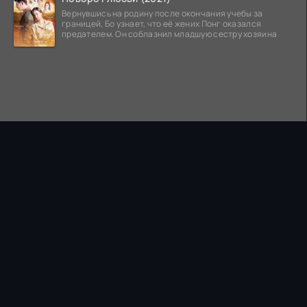
Вернувшись на родину после окончания учебы за
границей, Бо узнает, что её жених Понг оказался
предателем. Он соблазнил младшую сестру хозяина
ПРАВООБЛАДАТЕЛЯМ