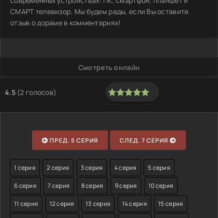
современных устройствах: ПК, смартфон, планшет и
СМАРТ телевизор. Мы будем рады, если Вы оставите
отзыв о дораме в комментариях!
Смотреть онлайн
4.5
(
2
голосов)
100
1
2
3
4
5
ПРЕД. 5 СЕРИЯ
СЛЕД. 7 СЕРИЯ
1 серия
2 серия
3 серия
4 серия
5 серия
6 серия
7 серия
8 серия
9 серия
10 серия
11 серия
12 серия
13 серия
14 серия
15 серия