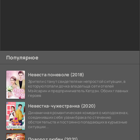
Популярное
Невеста поневоле (2018)
Зрители станут свидетелями непростой ситуации, в
которую попали дочка владельца сети отелей
Мэйсарин и предприниматель Кетдэн. Обоих главных
героев
Невестка-чужестранка (2020)
Динамичная романтическая комедия о молодоженах,
соединивших себя узами брака по стечению
обстоятельств и постоянно попадающих в курьезные
ситуации...
Поворот любви (2021)