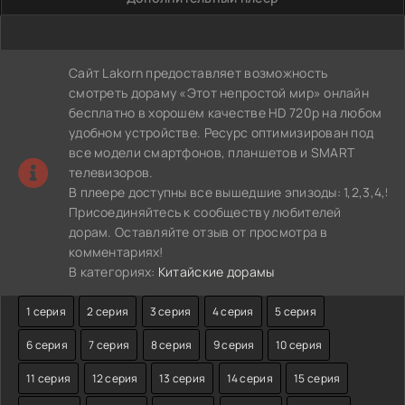
Сайт Lakorn предоставляет возможность
смотреть дораму «Этот непростой мир» онлайн
бесплатно в хорошем качестве HD 720p на любом
удобном устройстве. Ресурс оптимизирован под
все модели смартфонов, планшетов и SMART
телевизоров.
В плеере доступны все вышедшие эпизоды: 1,2,3,4,5,6,7,8,
Присоединяйтесь к сообществу любителей
дорам. Оставляйте отзыв от просмотра в
комментариях!
В категориях:
Китайские дорамы
1 серия
2 серия
3 серия
4 серия
5 серия
6 серия
7 серия
8 серия
9 серия
10 серия
11 серия
12 серия
13 серия
14 серия
15 серия