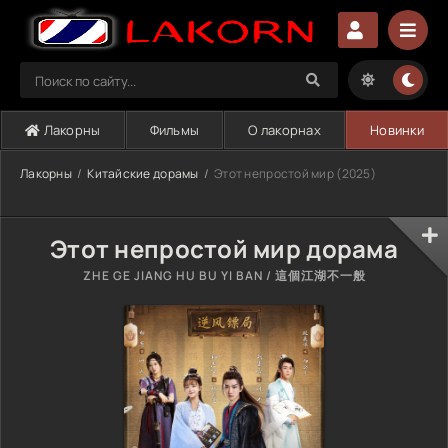
Лакорны
Фильмы
О лакорнах
Новинки
Лакорны
Китайские дорамы
Этот непростой мир (2025)
Этот непростой мир дорама
ZHE GE JIANG HU BU YI BAN / 這個江湖不一般