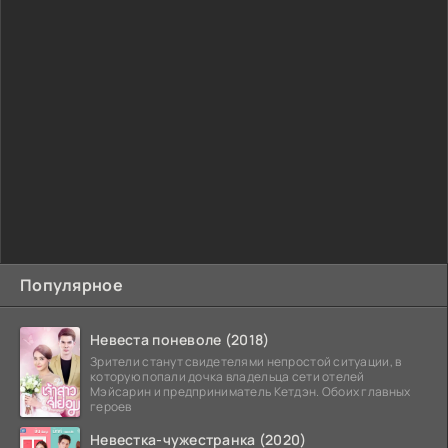
Популярное
Невеста поневоле (2018)
Зрители станут свидетелями непростой ситуации, в
которую попали дочка владельца сети отелей
Мэйсарин и предприниматель Кетдэн. Обоих главных
героев
Невестка-чужестранка (2020)