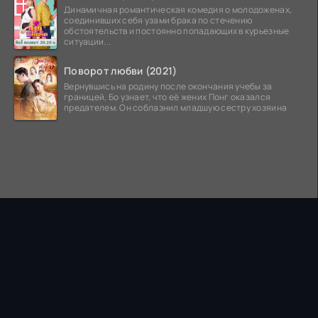
Динамичная романтическая комедия о молодоженах,
соединивших себя узами брака по стечению
обстоятельств и постоянно попадающих в курьезные
ситуации...
Поворот любви (2021)
Вернувшись на родину после окончания учебы за
границей, Бо узнает, что её жених Понг оказался
предателем. Он соблазнил младшую сестру хозяина