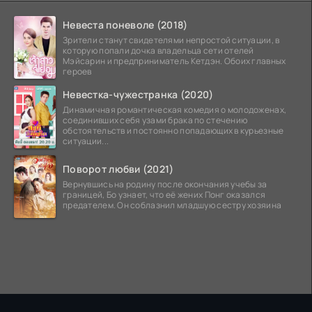
Невеста поневоле (2018)
Зрители станут свидетелями непростой ситуации, в
которую попали дочка владельца сети отелей
Мэйсарин и предприниматель Кетдэн. Обоих главных
героев
Невестка-чужестранка (2020)
Динамичная романтическая комедия о молодоженах,
соединивших себя узами брака по стечению
обстоятельств и постоянно попадающих в курьезные
ситуации...
Поворот любви (2021)
Вернувшись на родину после окончания учебы за
границей, Бо узнает, что её жених Понг оказался
предателем. Он соблазнил младшую сестру хозяина