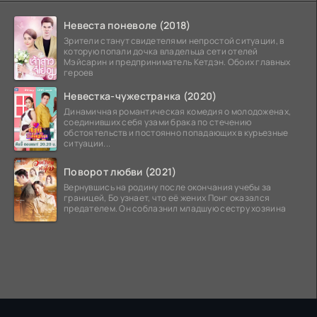
Невеста поневоле (2018)
Зрители станут свидетелями непростой ситуации, в
которую попали дочка владельца сети отелей
Мэйсарин и предприниматель Кетдэн. Обоих главных
героев
Невестка-чужестранка (2020)
Динамичная романтическая комедия о молодоженах,
соединивших себя узами брака по стечению
обстоятельств и постоянно попадающих в курьезные
ситуации...
Поворот любви (2021)
Вернувшись на родину после окончания учебы за
границей, Бо узнает, что её жених Понг оказался
предателем. Он соблазнил младшую сестру хозяина