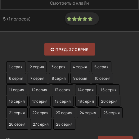
Смотреть онлайн
5
(
1
голосов)
100
1
2
3
4
5
ПРЕД. 27 СЕРИЯ
1 серия
2 серия
3 серия
4 серия
5 серия
6 серия
7 серия
8 серия
9 серия
10 серия
11 серия
12 серия
13 серия
14 серия
15 серия
16 серия
17 серия
18 серия
19 серия
20 серия
21 серия
22 серия
23 серия
24 серия
25 серия
26 серия
27 серия
28 серия