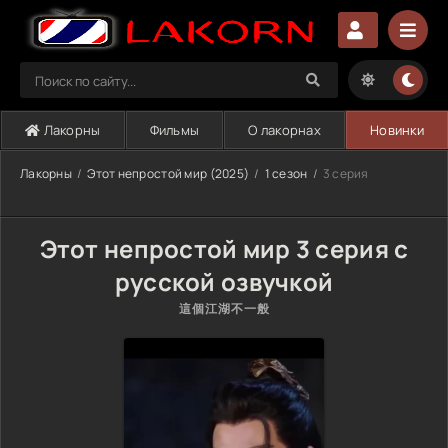
Лакорны
Фильмы
О лакорнах
Новинки
Лакорны
Этот непростой мир (2025)
1 сезон
3 серия
Этот непростой мир 3 серия с
русской озвучкой
這個江湖不一般