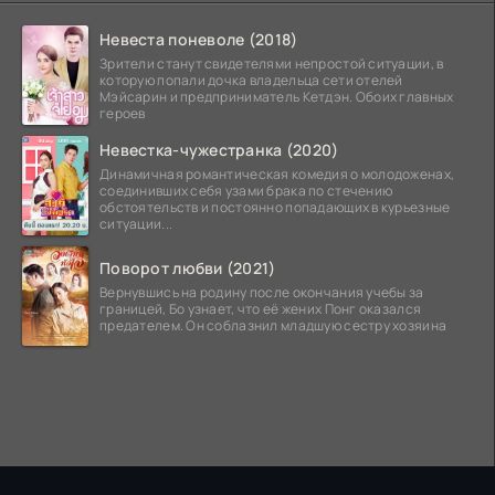
Невеста поневоле (2018)
Зрители станут свидетелями непростой ситуации, в
которую попали дочка владельца сети отелей
Мэйсарин и предприниматель Кетдэн. Обоих главных
героев
Невестка-чужестранка (2020)
Динамичная романтическая комедия о молодоженах,
соединивших себя узами брака по стечению
обстоятельств и постоянно попадающих в курьезные
ситуации...
Поворот любви (2021)
Вернувшись на родину после окончания учебы за
границей, Бо узнает, что её жених Понг оказался
предателем. Он соблазнил младшую сестру хозяина