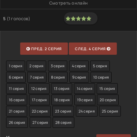
Смотреть онлайн
5
(
1
голосов)
100
1
2
3
4
5
ПРЕД. 2 СЕРИЯ
СЛЕД. 4 СЕРИЯ
1 серия
2 серия
3 серия
4 серия
5 серия
6 серия
7 серия
8 серия
9 серия
10 серия
11 серия
12 серия
13 серия
14 серия
15 серия
16 серия
17 серия
18 серия
19 серия
20 серия
21 серия
22 серия
23 серия
24 серия
25 серия
26 серия
27 серия
28 серия