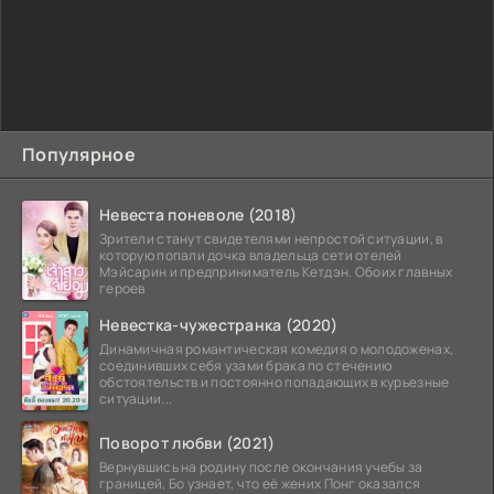
Популярное
Невеста поневоле (2018)
Зрители станут свидетелями непростой ситуации, в
которую попали дочка владельца сети отелей
Мэйсарин и предприниматель Кетдэн. Обоих главных
героев
Невестка-чужестранка (2020)
Динамичная романтическая комедия о молодоженах,
соединивших себя узами брака по стечению
обстоятельств и постоянно попадающих в курьезные
ситуации...
Поворот любви (2021)
Вернувшись на родину после окончания учебы за
границей, Бо узнает, что её жених Понг оказался