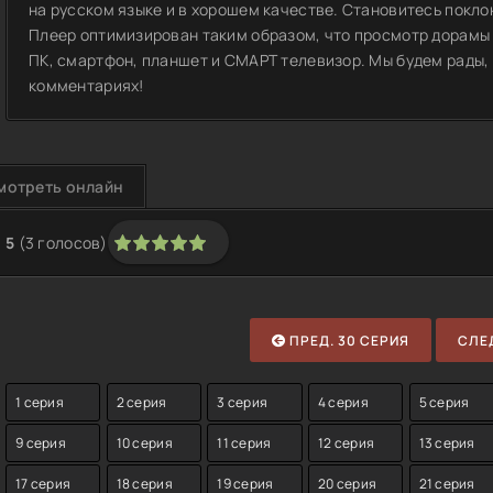
на русском языке и в хорошем качестве. Становитесь покло
Плеер оптимизирован таким образом, что просмотр дорамы 
ПК, смартфон, планшет и СМАРТ телевизор. Мы будем рады, 
комментариях!
мотреть онлайн
5
(
3
голосов)
1
2
3
4
5
ПРЕД. 30 СЕРИЯ
СЛЕД
1 серия
2 серия
3 серия
4 серия
5 серия
9 серия
10 серия
11 серия
12 серия
13 серия
17 серия
18 серия
19 серия
20 серия
21 серия