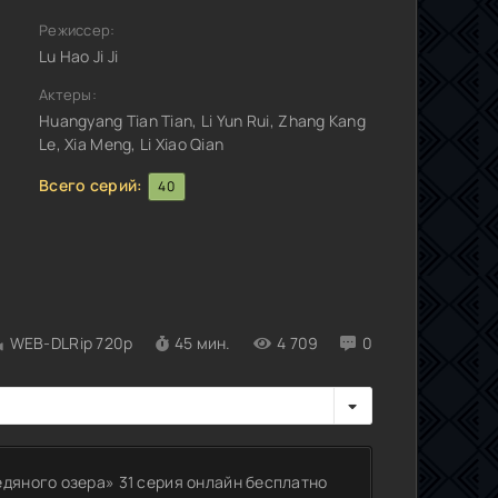
Режиссер:
Lu Hao Ji Ji
Актеры:
Huangyang Tian Tian, Li Yun Rui, Zhang Kang
Le, Xia Meng, Li Xiao Qian
Всего серий:
40
WEB-DLRip 720p
45 мин.
4 709
0
едяного озера» 31 серия онлайн бесплатно