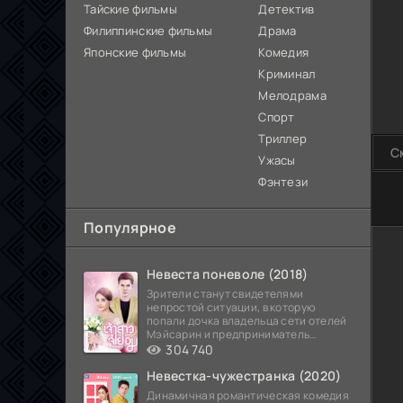
Тайские фильмы
Детектив
Филиппинские фильмы
Драма
Японские фильмы
Комедия
Криминал
Мелодрама
Спорт
Триллер
С
Ужасы
Фэнтези
100
Популярное
Невеста поневоле (2018)
Зрители станут свидетелями
непростой ситуации, в которую
попали дочка владельца сети отелей
Мэйсарин и предприниматель
Кетдэн. Обоих главных героев
304 740
Невестка-чужестранка (2020)
Динамичная романтическая комедия