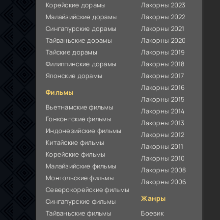
Корейские дорамы
Лакорны 2023
Малайзийские дорамы
Лакорны 2022
Сингапурские дорамы
Лакорны 2021
Тайваньские дорамы
Лакорны 2020
Тайские дорамы
Лакорны 2019
Филиппинские дорамы
Лакорны 2018
Японские дорамы
Лакорны 2017
Лакорны 2016
Фильмы
Лакорны 2015
Вьетнамские фильмы
Лакорны 2014
Гонконгские фильмы
Лакорны 2013
Индонезийские фильмы
Лакорны 2012
Китайские фильмы
Лакорны 2011
Корейские фильмы
Лакорны 2010
Малайзийские фильмы
Лакорны 2008
Монгольские фильмы
Лакорны 2006
Северокорейские фильмы
Жанры
Сингапурские фильмы
Тайваньские фильмы
Боевик