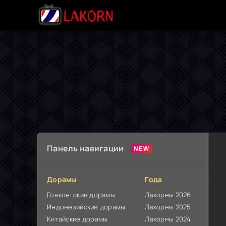
Панель навигации
Дорамы
Года
Гонконгские дорамы
Лакорны 2026
Индонезийские дорамы
Лакорны 2025
Китайские дорамы
Лакорны 2024