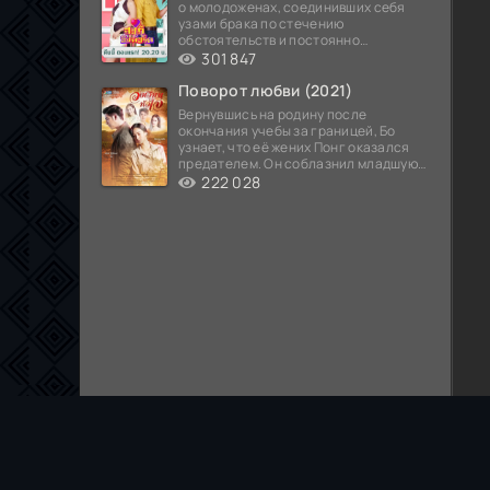
о молодоженах, соединивших себя
узами брака по стечению
обстоятельств и постоянно
попадающих в курьезные ситуации...
301 847
Поворот любви (2021)
Вернувшись на родину после
окончания учебы за границей, Бо
узнает, что её жених Понг оказался
предателем. Он соблазнил младшую
сестру хозяина
222 028