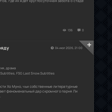
ов, где их ждет круглосуточная забота о стаде
136
0
ряду
04 июл 2026, 21:00
гия, драма
.Subtitles, FSG Last Snow.Subtitles
сти Хо Муно, чьи собственные литературные
чает феноменальный дар скромного парня Ли
.