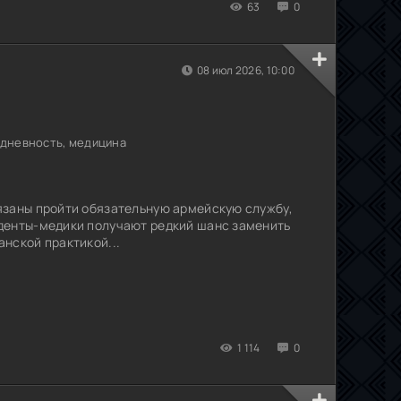
63
0
08 июл 2026, 10:00
едневность, медицина
язаны пройти обязательную армейскую службу,
денты-медики получают редкий шанс заменить
нской практикой...
1 114
0