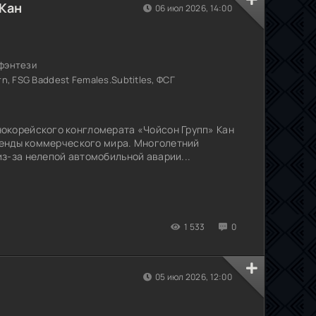
Кан
06 июл 2026, 14:00
 фэнтези
rn, FSG Baddest Females.Subtitles, ФСГ
окорейского конгломерата «Чойсон Групп» Кан
егенды коммерческого мира. Многолетний
з-за нелепой автомобильной аварии...
1 533
0
05 июл 2026, 12:00