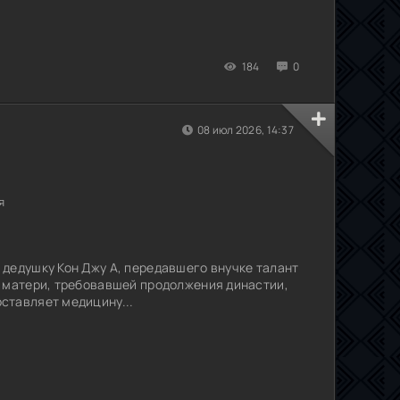
184
0
08 июл 2026, 14:37
я
дедушку Кон Джу А, передавшего внучке талант
 матери, требовавшей продолжения династии,
ставляет медицину...