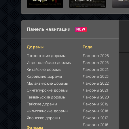
жизн
Панель навигации
Дорамы
Года
Гонконгские дорамы
Лакорны 2026
Индонезийские дорамы
Лакорны 2025
Китайские дорамы
Лакорны 2024
Корейские дорамы
Лакорны 2023
Малайзийские дорамы
Лакорны 2022
Сингапурские дорамы
Лакорны 2021
Тайваньские дорамы
Лакорны 2020
Тайские дорамы
Лакорны 2019
Филиппинские дорамы
Лакорны 2018
Японские дорамы
Лакорны 2017
Лакорны 2016
Фильмы