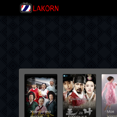
Жемчужина
Моя
дворца
Король и я
золо