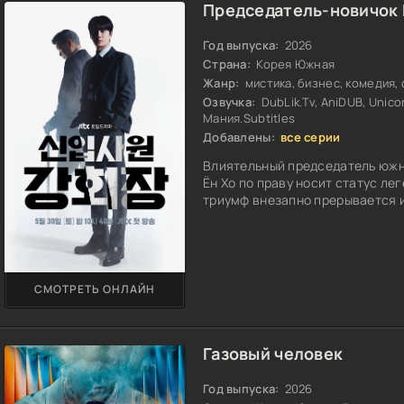
Председатель-новичок 
Год выпуска:
2026
Страна:
Корея Южная
Жанр:
мистика, бизнес, комедия,
Озвучка:
DubLik.Tv, AniDUB, Unico
Мания.Subtitles
Добавлены:
все серии
Влиятельный председатель южн
Ён Хо по праву носит статус л
триумф внезапно прерывается и
СМОТРЕТЬ ОНЛАЙН
Газовый человек
Год выпуска:
2026