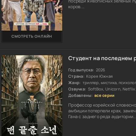
посреди живописных зеленых луг
коров...
СМОТРЕТЬ ОНЛАЙН
Студент на последнем 
Год выпуска:
2026
Страна:
Корея Южная
Жанр:
триллер, мистика, психоло
Озвучка:
SoftBox, Unicorn, Netflix
Добавлены:
все серии
Профессор корейской словесно
амбиции потерпели крах, заме
Гана с заднего ряда аудитории..