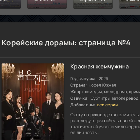
ь
каплей
Корейские дорамы: страница №4
Красная жемчужина
Год выпуска:
2026
Страна:
Корея Южная
Жанр:
комедия, мелодрама, крими
Озвучка:
Субтитры автоперевод
Добавлены:
все серии
Охоту на руководство влиятель
расследующая гибель своей се
трагической участи милосердн
ее личность...