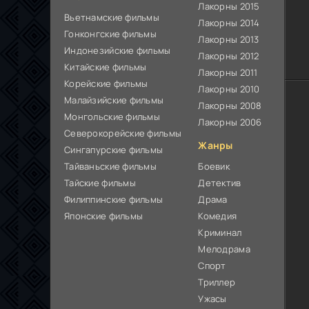
Лакорны 2015
Вьетнамские фильмы
Лакорны 2014
Гонконгские фильмы
Лакорны 2013
Индонезийские фильмы
Лакорны 2012
Китайские фильмы
Лакорны 2011
Корейские фильмы
Лакорны 2010
Малайзийские фильмы
Лакорны 2008
Монгольские фильмы
Лакорны 2006
Северокорейские фильмы
Жанры
Сингапурские фильмы
Тайваньские фильмы
Боевик
Тайские фильмы
Детектив
Филиппинские фильмы
Драма
Японские фильмы
Комедия
Криминал
Мелодрама
Спорт
Триллер
Ужасы