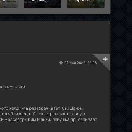
любовь
09 июл 2026, 22:28
нал, мистика
ного холдинга разворачивает Ким Данхи,
стры-близнеца. Узнав страшную правду о
ой медсестры Ким Мёнхи, девушка присваивает