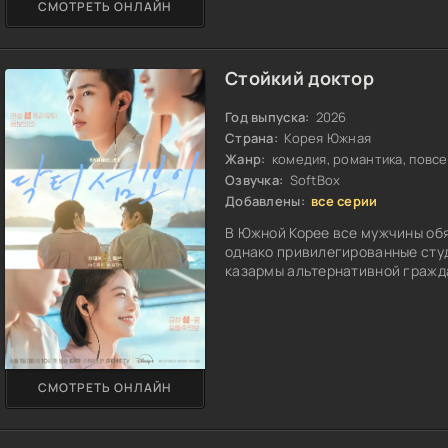
СМОТРЕТЬ ОНЛАЙН
Стойкий доктор
Год выпуска:
2026
Страна:
Корея Южная
Жанр:
комедия, романтика, повс
Озвучка:
SoftBox
Добавлены:
все серии
В Южной Корее все мужчины об
однако привилегированные сту
казармы альтернативной гражда
СМОТРЕТЬ ОНЛАЙН