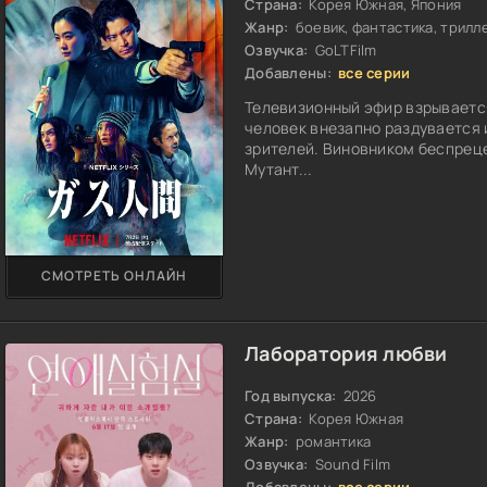
Страна:
Корея Южная, Япония
Жанр:
боевик, фантастика, триллер
Озвучка:
GoLTFilm
Добавлены:
все серии
Телевизионный эфир взрываетс
человек внезапно раздувается 
зрителей. Виновником беспрец
Мутант...
СМОТРЕТЬ ОНЛАЙН
Лаборатория любви
Год выпуска:
2026
Страна:
Корея Южная
Жанр:
романтика
Озвучка:
Sound Film
Добавлены:
все серии