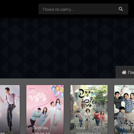
Ла
Любовь
Мой
Что с 
тая
капля за
дорогой кот
семей