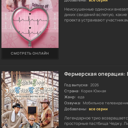
Неискушенные одиночки внезап
диких свиданий вслепую, какие
проекта устраивают участникам
СМОТРЕТЬ ОНЛАЙН
Фермерская операция: 
Год выпуска:
2026
Страна:
Корея Южная
Жанр:
еда
Озвучка:
Мобильное телевидени
Добавлены:
все серии
Легендарное трио возвращаетс
просторные пастбища Чеджу. Ли