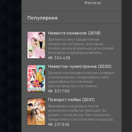
Фэнтези
Популярное
Невеста поневоле (2018)
Зрители станут свидетелями
непростой ситуации, в которую
попали дочка владельца сети отелей
Мэйсарин и предприниматель
Кетдэн. Обоих главных героев
304 458
Невестка-чужестранка (2020)
Динамичная романтическая комедия
о молодоженах, соединивших себя
узами брака по стечению
обстоятельств и постоянно
попадающих в курьезные ситуации...
301 799
Поворот любви (2021)
Вернувшись на родину после
окончания учебы за границей, Бо
узнает, что её жених Понг оказался
предателем. Он соблазнил младшую
сестру хозяина
221 946